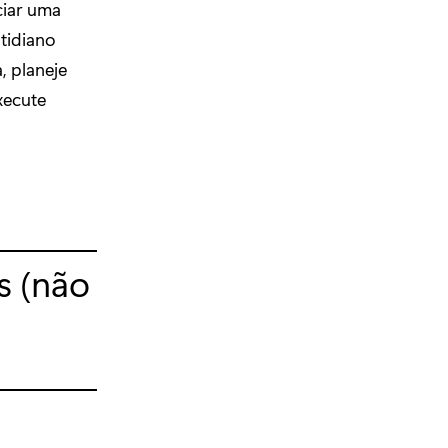
ciar uma
tidiano
, planeje
xecute
s (não