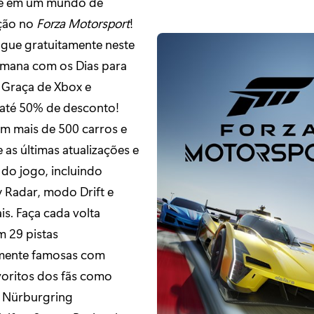
e em um mundo de
ção no
Forza Motorsport
!
jogue gratuitamente neste
emana com os Dias para
 Graça de Xbox e
até 50% de desconto!
m mais de 500 carros e
 as últimas atualizações e
 do jogo, incluindo
y Radar, modo Drift e
is. Faça cada volta
m 29 pistas
mente famosas com
avoritos dos fãs como
, Nürburgring