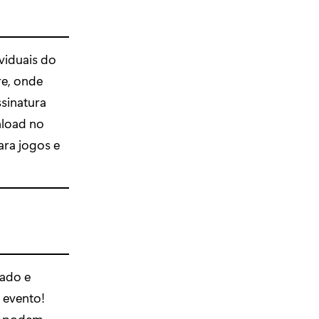
viduais do
re, onde
sinatura
nload no
ara jogos e
tado e
 evento!
os podem