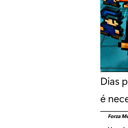
Dias p
é nec
Forza M