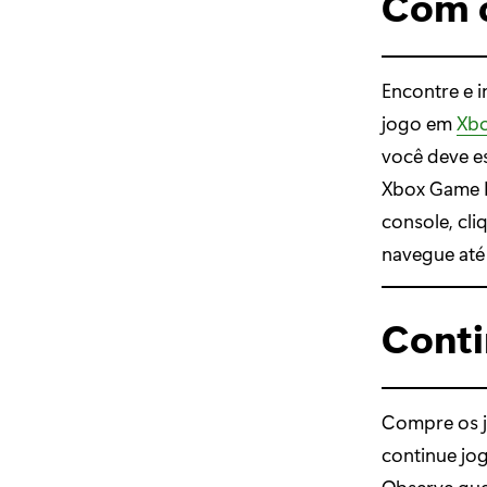
Com c
Encontre e i
jogo em
Xb
você deve e
Xbox Game P
console, cli
navegue até 
Conti
Compre os j
continue jo
Observe que