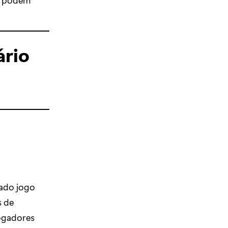
ário
ado jogo
s de
jogadores