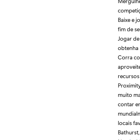
Mergulh
competi
Baixe e 
fim de s
Jogar de
obtenha 
Corra co
aproveite
recursos
Proximit
muito ma
contar e
mundial
locais f
Bathurst