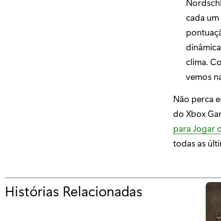
Nordschle
cada um
pontuaçã
dinâmica
clima. C
vemos na
Não perca e
do Xbox Gam
para Jogar 
todas as últ
Histórias Relacionadas
p
a