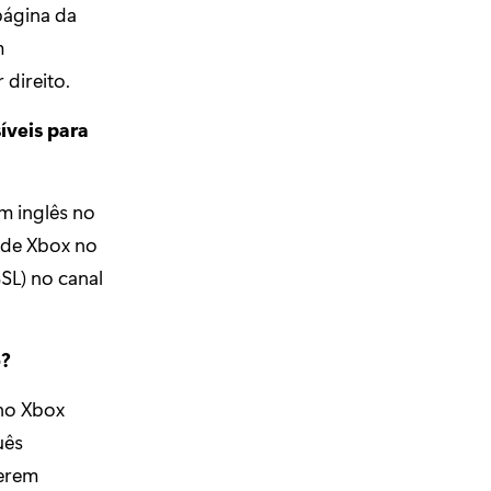
página da
m
direito.
íveis para
m inglês no
 de Xbox no
BSL) no canal
o?
 no Xbox
uês
serem