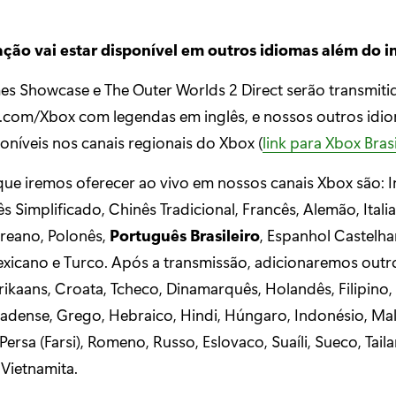
ção vai estar disponível em outros idiomas além do i
s Showcase e The Outer Worlds 2 Direct serão transmiti
com/Xbox com legendas em inglês, e nossos outros idio
oníveis nos canais regionais do Xbox (
link para Xbox Brasi
ue iremos oferecer ao vivo em nossos canais Xbox são: I
s Simplificado, Chinês Tradicional, Francês, Alemão, Itali
reano, Polonês,
Português Brasileiro
, Espanhol Castelha
xicano e Turco. Após a transmissão, adicionaremos outr
rikaans, Croata, Tcheco, Dinamarquês, Holandês, Filipino,
adense, Grego, Hebraico, Hindi, Húngaro, Indonésio, Mal
ersa (Farsi), Romeno, Russo, Eslovaco, Suaíli, Sueco, Tail
Vietnamita.