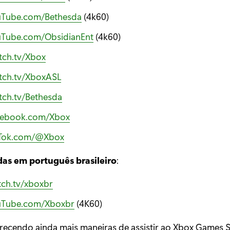
uTube.com/Bethesda
(4k60)
uTube.com/ObsidianEnt
(4k60)
tch.tv/Xbox
tch.tv/XboxASL
tch.tv/Bethesda
cebook.com/Xbox
kTok.com/@Xbox
as em português brasileiro
:
tch.tv/xboxbr
uTube.com/Xboxbr
(4K60)
recendo ainda mais maneiras de assistir ao Xbox Games