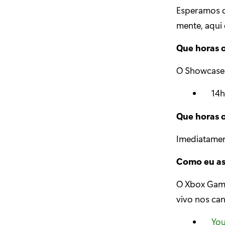
Esperamos qu
mente, aqui
Que horas 
O Showcase 
14h
Que horas 
Imediatamen
Como eu as
O Xbox Game
vivo nos cana
Yo