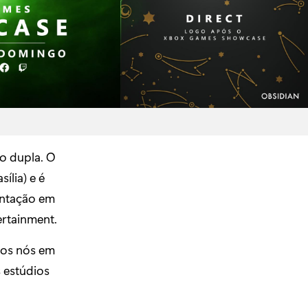
o dupla. O
ília) e é
entação em
ertainment.
dos nós em
 estúdios