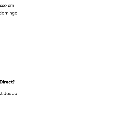
isso em
 domingo:
Direct?
stidos ao