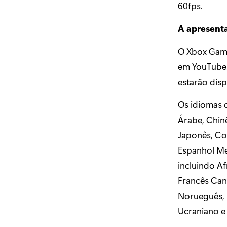
60fps.
A apresenta
O Xbox Game
em YouTube.
estarão disp
Os idiomas q
Árabe, Chinê
Japonês, Co
Espanhol Me
incluindo Af
Francês Can
Norueguês, P
Ucraniano e 