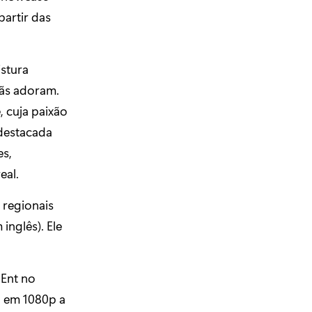
partir das
istura
fãs adoram.
 cuja paixão
destacada
es,
eal.
 regionais
 inglês). Ele
nEnt no
o em 1080p a