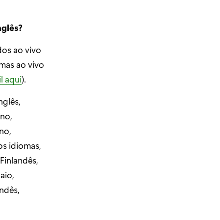
nglês?
dos ao vivo
mas ao vivo
l aqui
).
nglês,
ano,
no,
os idiomas,
 Finlandês,
aio,
andês,