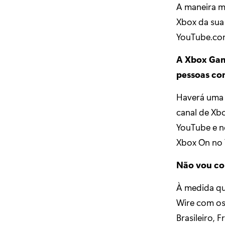
A maneira ma
Xbox da sua 
YouTube.com
A Xbox Game
pessoas co
Haverá uma 
canal de Xb
YouTube e no
Xbox On no
Não vou con
À medida qu
Wire com os
Brasileiro, 