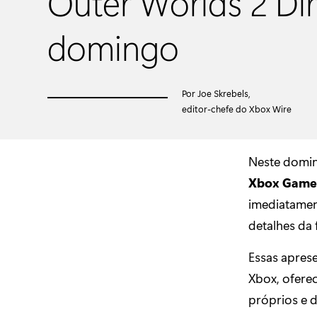
Outer Worlds 2 Dir
domingo
Por Joe Skrebels,
editor-chefe do Xbox Wire
Neste domin
Xbox Game
imediatamen
detalhes da 
Essas apres
Xbox, ofere
próprios e 