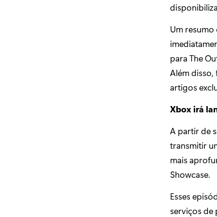
disponibiliz
Um resumo c
imediatamen
para The Out
Além disso, 
artigos exc
Xbox irá l
A partir de 
transmitir u
mais aprofu
Showcase.
Esses episó
serviços de