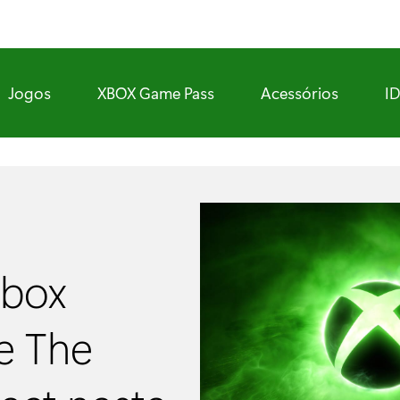
Jogos
XBOX Game Pass
Acessórios
I
Xbox
e The