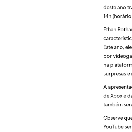
deste ano tr
14h (horário
Ethan Rotham
característi
Este ano, e
por videoga
na plataform
surpresas e
A apresenta
de Xbox e d
também será 
Observe que
YouTube ser