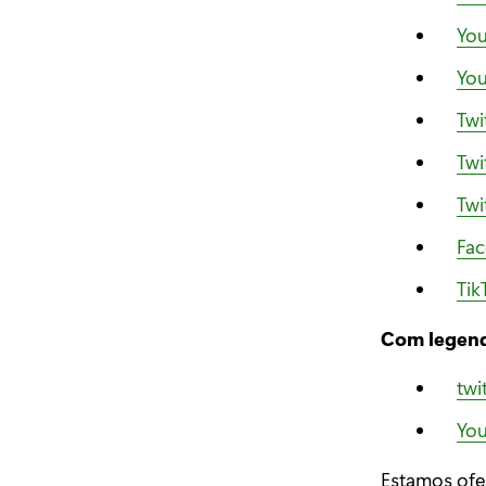
Yo
Yo
Twi
Twi
Twi
Fa
Ti
Com legend
twi
Yo
Estamos ofe