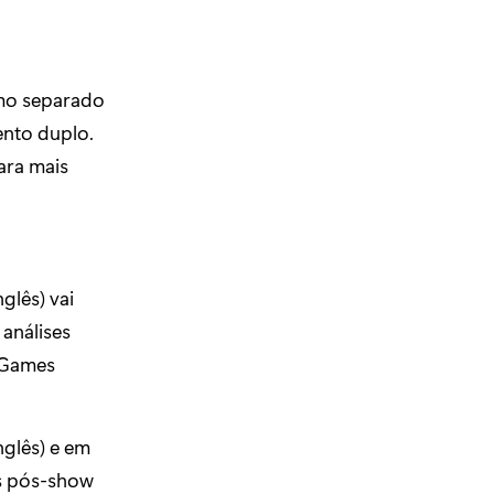
mo separado
ento duplo.
ara mais
glês) vai
 análises
 Games
nglês) e em
es pós-show