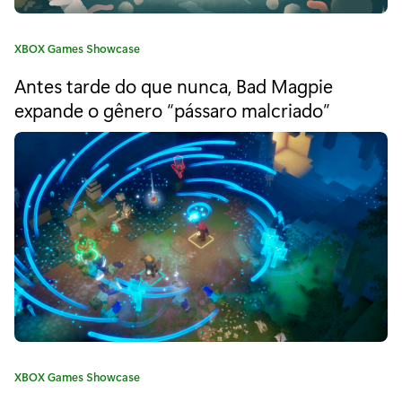
p
e
C
XBOX Games Showcase
r
a
Antes tarde do que nunca, Bad Magpie
t
M
e
expande o gênero “pássaro malcriado”
e
g
o
a
r
i
t
a
B
:
o
y
3
D
C
XBOX Games Showcase
:
a