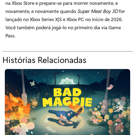
na Xbox Store e prepare-se para morrer novamente, e
novamente, e novamente quando
Super Meat Boy 3D
for
lançado no Xbox Series X|S e Xbox PC no início de 2026.
Você também poderá jogá-lo no primeiro dia via Game
Pass.
Histórias Relacionadas
p
a
r
a
“
S
u