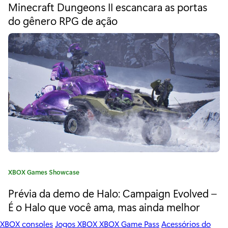
Minecraft Dungeons II escancara as portas
c
t
e
do gênero RPG de ação
o
g
o
m
r
o
i
a
o
:
e
s
t
ú
d
C
XBOX Games Showcase
a
i
Prévia da demo de Halo: Campaign Evolved –
t
e
É o Halo que você ama, mas ainda melhor
o
g
XBOX consoles
Jogos XBOX
XBOX Game Pass
Acessórios do
o