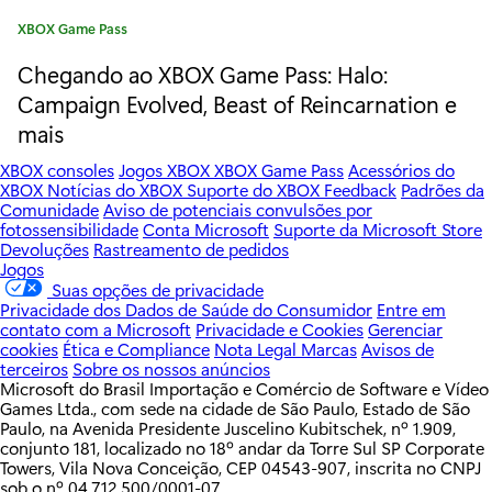
e
C
XBOX Game Pass
r
a
Chegando ao XBOX Game Pass: Halo:
b
t
e
Campaign Evolved, Beast of Reincarnation e
o
g
mais
o
r
r
XBOX consoles
Jogos XBOX
XBOX Game Pass
Acessórios do
XBOX
Notícias do XBOX
Suporte do XBOX
Feedback
Padrões da
i
n
Comunidade
Aviso de potenciais convulsões por
a
fotossensibilidade
Conta Microsoft
Suporte da Microsoft Store
e
:
Devoluções
Rastreamento de pedidos
Jogos
,
Suas opções de privacidade
Privacidade dos Dados de Saúde do Consumidor
Entre em
B
contato com a Microsoft
Privacidade e Cookies
Gerenciar
cookies
Ética e Compliance
Nota Legal
Marcas
Avisos de
a
terceiros
Sobre os nossos anúncios
Microsoft do Brasil Importação e Comércio de Software e Vídeo
s
Games Ltda., com sede na cidade de São Paulo, Estado de São
Paulo, na Avenida Presidente Juscelino Kubitschek, nº 1.909,
s
conjunto 181, localizado no 18º andar da Torre Sul SP Corporate
Towers, Vila Nova Conceição, CEP 04543-907, inscrita no CNPJ
m
sob o nº 04.712.500/0001-07.