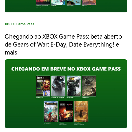
r
d
C
XBOX Game Pass
e
a
Chegando ao XBOX Game Pass: beta aberto
G
t
e
de Gears of War: E-Day, Date Everything! e
r
g
mais
o
a
r
ç
i
a
a
:
:
T
o
w