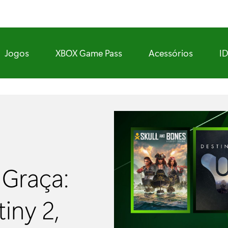
Jogos
XBOX Game Pass
Acessórios
I
 Graça:
iny 2,