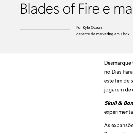
Blades of Fire e ma
Por Kyle Ocean,
gerente de marketing em Xbox
Desmarque t
no Dias Par
este fim de
jogarem de q
Skull & Bo
experimenta
As expansõ