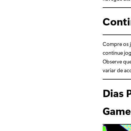
Conti
Compre os j
continue jo
Observe que
variar de ac
Dias 
Game 