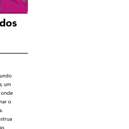
odos
mundo
s
, um
e onde
nar o
a.
nstrua
as