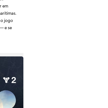
r em
arítimas.
e o jogo
— e se