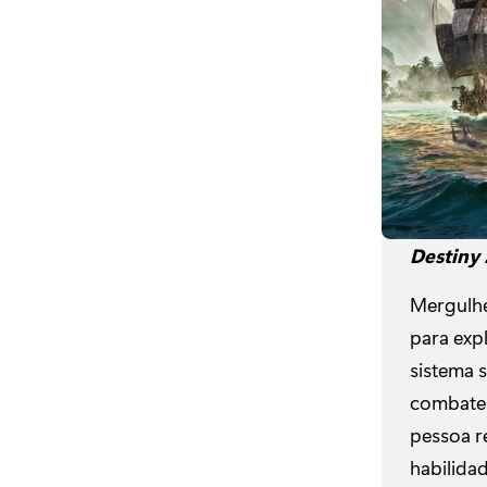
Destiny 
Mergulh
para exp
sistema 
combate 
pessoa r
habilida