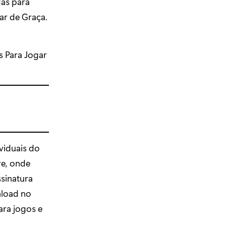
das para
ar de Graça.
s Para Jogar
viduais do
re, onde
sinatura
nload no
ara jogos e