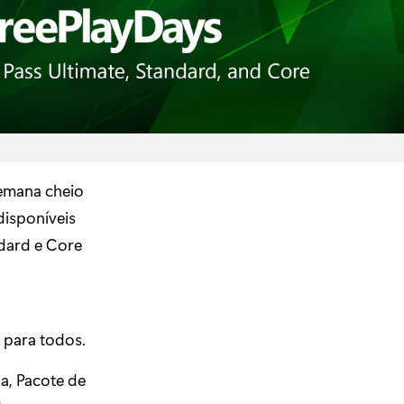
emana cheio
disponíveis
ndard e Core
 para todos.
a, Pacote de