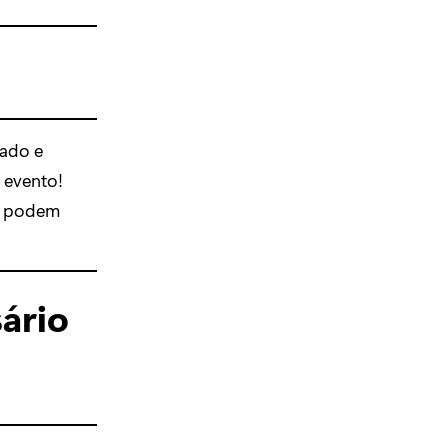
tado e
 evento!
os podem
sário