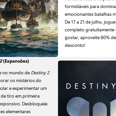
formidáveis para domina
emocionantes batalhas m
De 17 a 21 de julho, jogu
completo gratuitamente 
gostar, aproveite 80% de
desconto!
2
(Expansões)
e no mundo de
Destiny 2
lorar os mistérios do
solar e experimentar um
de tiro em primeira
esponsivo. Desbloqueie
des elementares