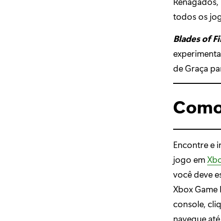
Renagados, 
todos os jo
Blades of Fi
experimenta
de Graça pa
Como 
Encontre e i
jogo em
Xb
você deve e
Xbox Game P
console, cli
navegue até 