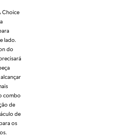
 A Choice
 a
para
e lado.
eon do
precisará
beça
 alcançar
mais
 o combo
ição de
táculo de
para os
os.