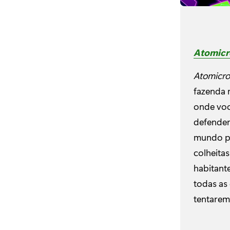
Atomicr
Atomicro
fazenda 
onde voc
defender
mundo pó
colheita
habitante
todas as
tentarem 