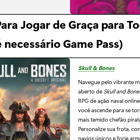
Para Jogar de Graça para T
é necessário Game Pass)
Skull & Bones
Navegue pelo vibrante 
aberto de
Skull and Bone
RPG de ação naval onlin
você ascende para se tor
mais temido chefão pirat
Personalize sua frota, co
navios únicos e forje arm