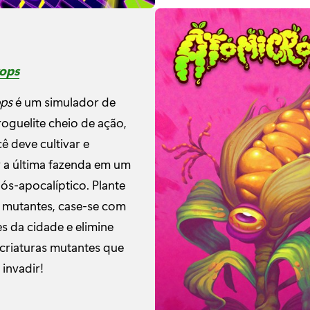
ops
ps
é um simulador de
roguelite cheio de ação,
ê deve cultivar e
 a última fazenda em um
s-apocalíptico. Plante
s mutantes, case-se com
s da cidade e elimine
 criaturas mutantes que
invadir!