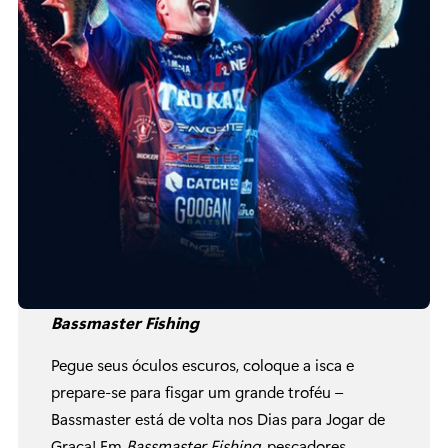
Bassmaster Fishing
Pegue seus óculos escuros, coloque a isca e
prepare-se para fisgar um grande troféu –
Bassmaster está de volta nos Dias para Jogar de
Graça! Em
Bassmaster Fishing
, pescadores