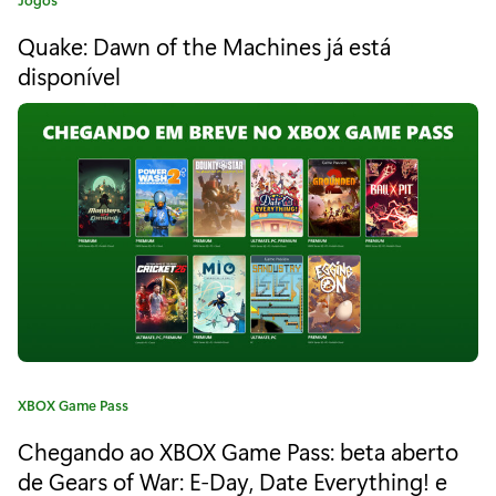
p
a
Quake: Dawn of the Machines já está
t
a
e
disponível
r
g
o
a
r
i
j
a
o
:
g
a
r
d
C
XBOX Game Pass
e
a
Chegando ao XBOX Game Pass: beta aberto
g
t
e
de Gears of War: E-Day, Date Everything! e