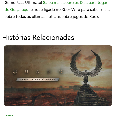
Game Pass Ultimate!
Saiba mais sobre os Dias para Jogar
de Graça aqui
e fique ligado no Xbox Wire para saber mais
sobre todas as últimas notícias sobre jogos do Xbox.
Histórias Relacionadas
p
a
r
a
“
D
i
a
s
C
Jogos