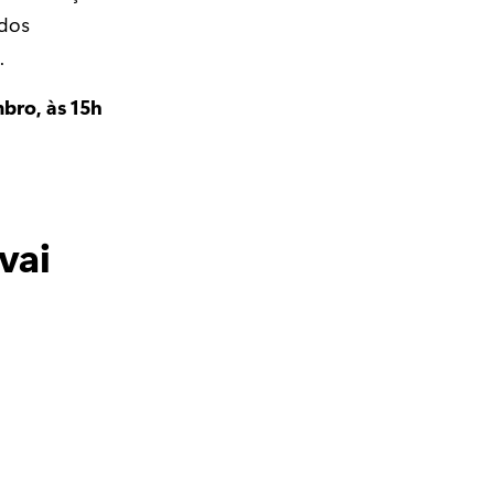
 dos
.
bro, às 15h
vai