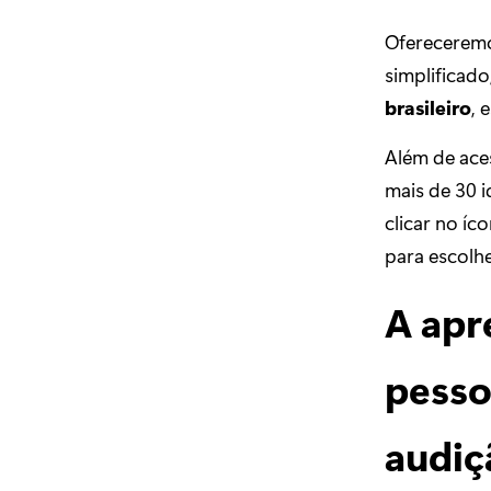
Ofereceremo
simplificado
brasileiro
, 
Além de ace
mais de 30 
clicar no íc
para escolhe
A apr
pesso
audiç