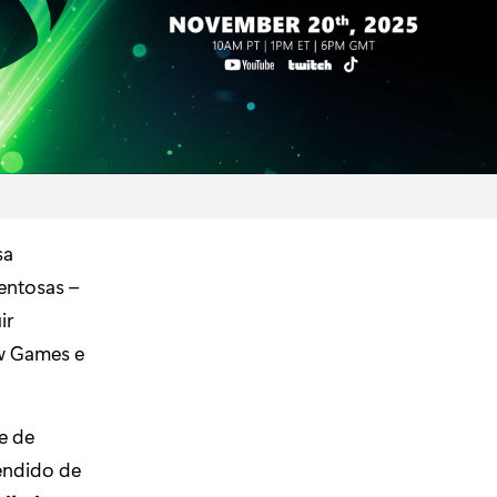
sa
entosas –
ir
ow Games e
e de
tendido de