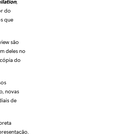
ilation
,
or do
os que
view são
um deles no
 cópia do
sos
o, novas
iais de
preta
apresentação.