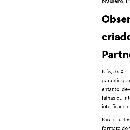
brasileiro, 
Obser
criad
Partn
Nós, de Xbo
garantir que
entanto, de
falhas ou i
interfiram n
Para aqueles
formato de 