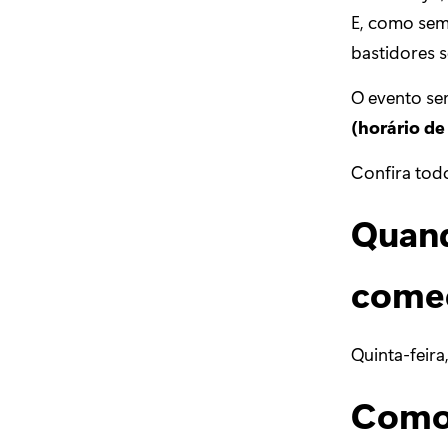
E, como semp
bastidores s
O evento se
(horário de 
Confira todo
Quand
come
Quinta-feira
Como 