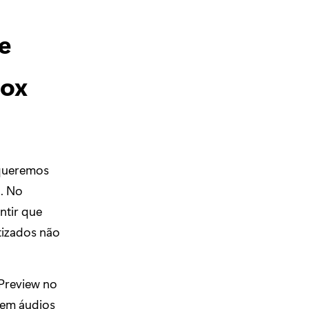
e
box
 queremos
o. No
ntir que
tizados não
 Preview no
zem áudios