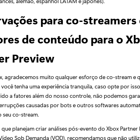
francês, alemão, espanhol LATAM e japonês).
vações para co-streamers 
ores de conteúdo para o X
er Preview
x, agradecemos muito qualquer esforço de co-stream e
 você tenha uma experiência tranquila, caso opte por iss
vido a fatores além do nosso controle, não podemos gara
nterrupções causadas por bots e outros softwares automa
o seu co-stream.
 que planejam criar análises pós-evento do Xbox Partner
Vídeo Sob Demanda (VOD), recomendamos que não utili