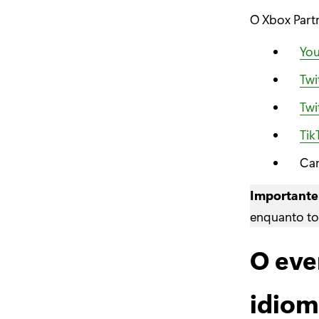
O Xbox Partn
Yo
Twi
Twi
Ti
Can
Importante
enquanto to
O eve
idiom