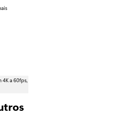
nais
 4K a 60fps,
utros