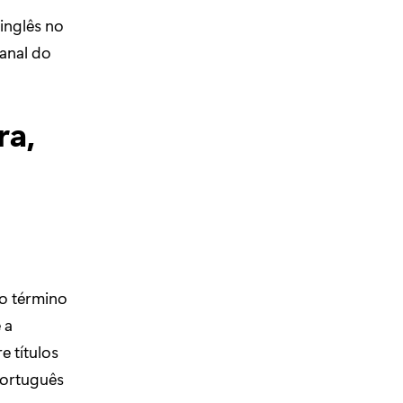
inglês no
canal do
ra,
o término
 a
e títulos
português