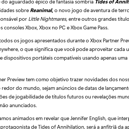
e do aguardado épico de fantasia sombria
Tides of Annih
idades sobre
Reanimal
,
o novo jogo de aventura de terr
ponsável por
Little Nightmares
, entre outros grandes títul
s consoles Xbox, Xbox no PC e Xbox Game Pass.
 todos os jogos apresentados durante o Xbox Partner Pre
nywhere, o que significa que você pode aproveitar cada 
 e dispositivos portáteis compatíveis usando apenas uma
ner Preview tem como objetivo trazer novidades dos nos
o redor do mundo, sejam anúncios de datas de lançament
es de jogabilidade de títulos futuros ou revelações mund
 não anunciados.
mos animados em revelar que Jennifer English, que inter
rotagonista de Tides of Annihilation, será a anfitriã da 