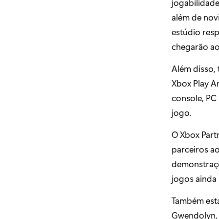
jogabilidad
além de nov
estúdio res
chegarão ao
Além disso,
Xbox Play A
console, PC
jogo.
O Xbox Part
parceiros a
demonstraçõ
jogos ainda
Também esta
Gwendolyn, p