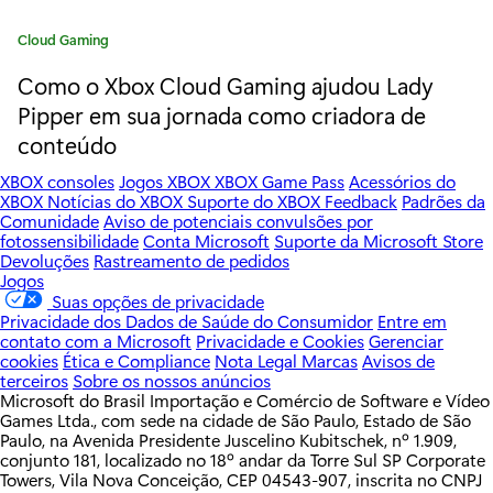
p
a
C
Cloud Gaming
a
n
Como o Xbox Cloud Gaming ajudou Lady
t
e
Pipper em sua jornada como criadora de
s
g
conteúdo
ã
o
r
XBOX consoles
Jogos XBOX
XBOX Game Pass
Acessórios do
o
XBOX
Notícias do XBOX
Suporte do XBOX
Feedback
Padrões da
i
Comunidade
Aviso de potenciais convulsões por
a
n
fotossensibilidade
Conta Microsoft
Suporte da Microsoft Store
:
Devoluções
Rastreamento de pedidos
o
Jogos
Suas opções de privacidade
B
Privacidade dos Dados de Saúde do Consumidor
Entre em
contato com a Microsoft
Privacidade e Cookies
Gerenciar
r
cookies
Ética e Compliance
Nota Legal
Marcas
Avisos de
terceiros
Sobre os nossos anúncios
a
Microsoft do Brasil Importação e Comércio de Software e Vídeo
Games Ltda., com sede na cidade de São Paulo, Estado de São
s
Paulo, na Avenida Presidente Juscelino Kubitschek, nº 1.909,
conjunto 181, localizado no 18º andar da Torre Sul SP Corporate
i
Towers, Vila Nova Conceição, CEP 04543-907, inscrita no CNPJ