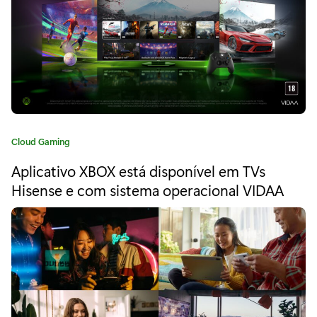
a
“
X
b
o
x
C
Cloud Gaming
C
a
Aplicativo XBOX está disponível em TVs
t
l
e
Hisense e com sistema operacional VIDAA
o
g
o
u
r
i
d
a
G
:
a