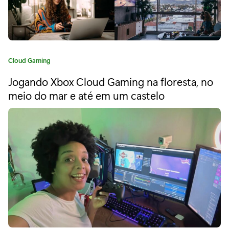
m
i
n
C
Cloud Gaming
g
a
Jogando Xbox Cloud Gaming na floresta, no
r
t
e
meio do mar e até em um castelo
e
g
o
c
r
e
i
a
b
:
e
e
x