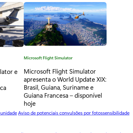
C
Microsoft Flight Simulator
a
Microsoft Flight Simulator
lator e
t
apresenta o World Update XIX:
e
g
Brasil, Guiana, Suriname e
ica
o
Guiana Francesa – disponível
r
hoje
i
a
munidade
Aviso de potenciais convulsões por fotossensibilidade
: