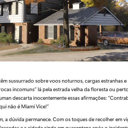
êm sussurrado sobre voos noturnos, cargas estranhas e
ocas incomuns” lá pela estrada velha da floresta ou pert
auman descarta inocentemente essas afirmações: “Contr
aqui não é Miami Vice!”
, a dúvida permanece. Com os toques de recolher em vi
eforçadas e a cidade ainda em quarentena após o incident