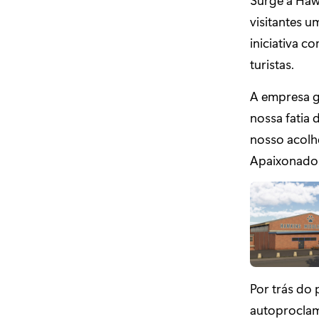
visitantes u
iniciativa 
turistas.
A empresa g
nossa fatia 
nosso acolh
Apaixonado
Por trás do
autoprocla