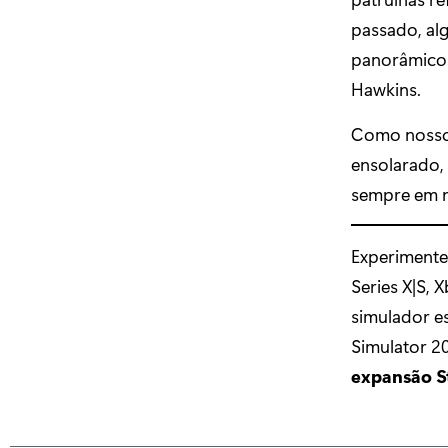
passado, al
panorâmicos
Hawkins.
Como nosso 
ensolarado,
sempre em n
Experiment
Series X|S, 
simulador es
Simulator 2
expansão S