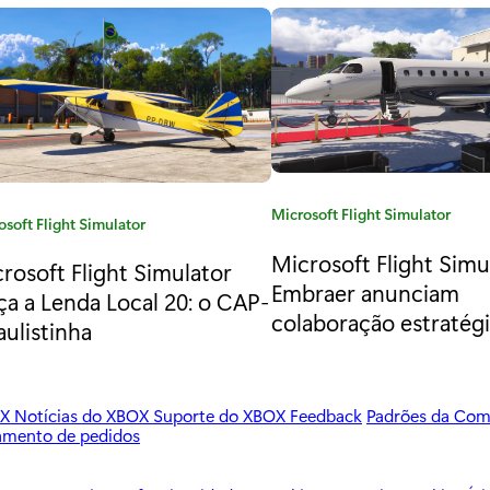
C
Microsoft Flight Simulator
osoft Flight Simulator
a
Microsoft Flight Simu
t
rosoft Flight Simulator
Embraer anunciam
e
ça a Lenda Local 20: o CAP-
g
colaboração estratég
aulistinha
o
r
i
OX
Notícias do XBOX
Suporte do XBOX
Feedback
Padrões da Co
a
amento de pedidos
: