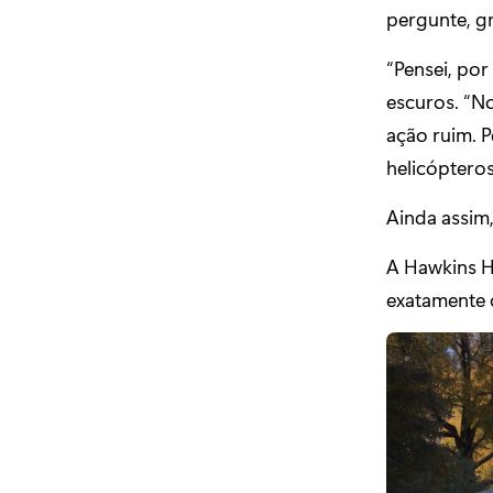
pergunte, g
“Pensei, por
escuros. “No
ação ruim. P
helicópteros
Ainda assim
A Hawkins H
exatamente 