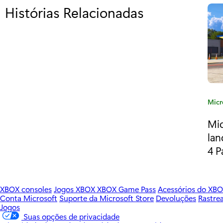
Histórias Relacionadas
p
a
r
a
“
‘
C
Micr
a
S
Mic
t
t
lan
e
g
4 P
r
o
a
r
i
n
XBOX consoles
Jogos XBOX
XBOX Game Pass
Acessórios do XB
a
Conta Microsoft
Suporte da Microsoft Store
Devoluções
Rastre
g
:
Jogos
Suas opções de privacidade