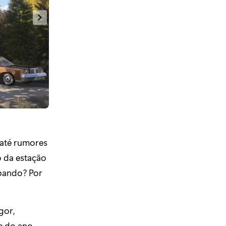
 até rumores
o da estação
abando? Por
gor,
e do ano