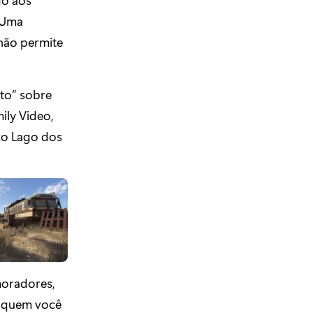
. Uma
não permite
to” sobre
ily Video,
co Lago dos
moradores,
 quem você