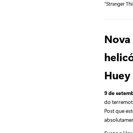
“Stranger Thi
Nova 
helic
Huey 
9 de setem
do terremot
Post que est
absolutamen
Surge a Hawk