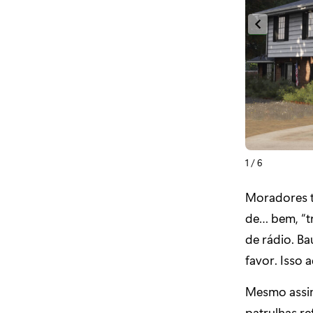
1 / 6
Moradores t
de… bem, “tr
de rádio. B
favor. Isso 
Mesmo assim
patrulhas r