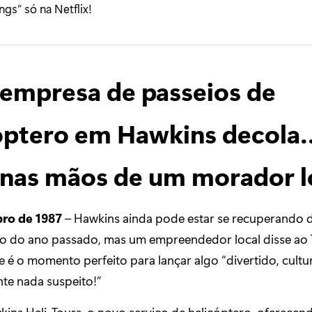
ngs” só na Netflix!
empresa de passeios de
óptero em Hawkins decola
nas mãos de um morador l
bro de 1987
– Hawkins ainda pode estar se recuperando 
o do ano passado, mas um empreendedor local disse ao
e é o momento perfeito para lançar algo “divertido, cultur
te nada suspeito!”
ins Heli-Tours, o novo serviço de helicóptero, oferecen