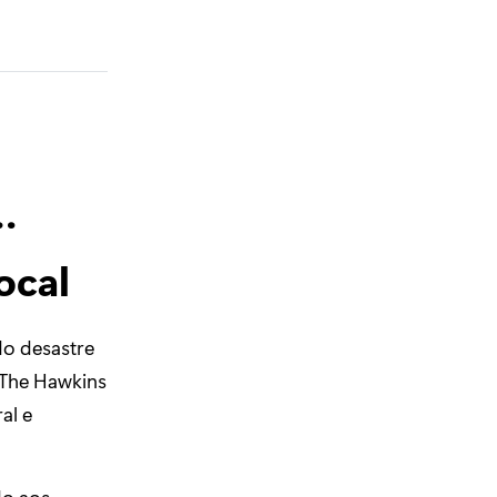
…
ocal
do desastre
 The Hawkins
al e
do aos