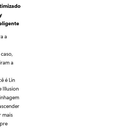
Otimizado
y
eligente
a a
 caso,
iram a
ê é Lin
 Illusion
Linhagem
 ascender
r mais
mpre