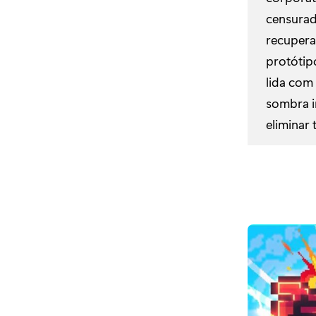
censurad
recupera
protótip
lida com
sombra i
eliminar 