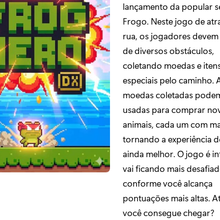
lançamento da popular s
Frogo. Neste jogo de atr
rua, os jogadores devem 
de diversos obstáculos,
coletando moedas e iten
especiais pelo caminho. 
moedas coletadas podem
usadas para comprar no
animais, cada um com mai
tornando a experiência d
ainda melhor. O jogo é inf
vai ficando mais desafia
conforme você alcança
pontuações mais altas. A
você consegue chegar?