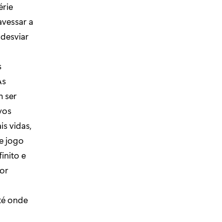
érie
avessar a
desviar
s
As
 ser
vos
s vidas,
e jogo
inito e
dor
té onde