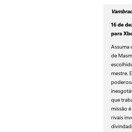
Vambrac
16 de d
para Xbo
Assuma 
de Masm
escolhid
mestre. 
poderosa
inesgotá
que trab
missão é 
rivais in
divindad