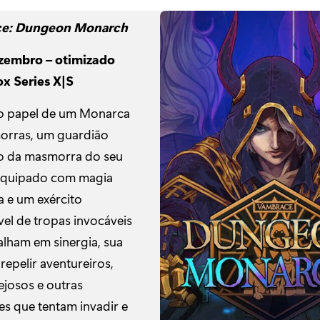
e: Dungeon Monarch
ezembro – otimizado
x Series X|S
o papel de um Monarca
orras, um guardião
o da masmorra do seu
Equipado com magia
 e um exército
vel de tropas invocáveis
alham em sinergia, sua
repelir aventureiros,
vejosos e outras
es que tentam invadir e