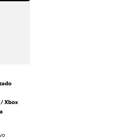
izado
 / Xbox
a
vo