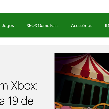
Jogos
XBOX Game Pass
Acessórios
I
m Xbox:
a 19 de