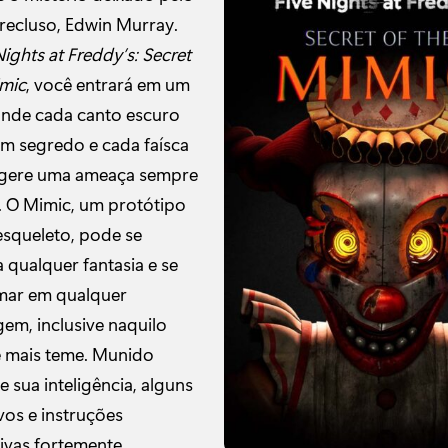
 recluso, Edwin Murray.
Nights at Freddy’s: Secret
imic
, você entrará em um
nde cada canto escuro
m segredo e cada faísca
ugere uma ameaça sempre
. O Mimic, um protótipo
squeleto, pode se
 qualquer fantasia e se
mar em qualquer
em, inclusive naquilo
 mais teme. Munido
 sua inteligência, alguns
vos e instruções
ivas fortemente