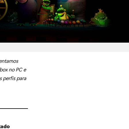
sentamos
Xbox no PC e
 perfis para
zado