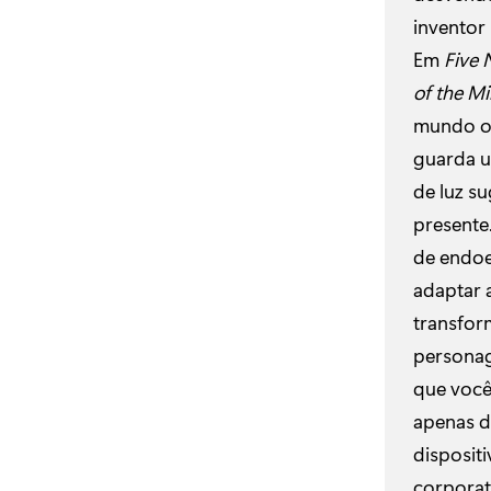
inventor
Em
Five 
of the M
mundo o
guarda u
de luz s
presente
de endoe
adaptar a
transfor
personag
que você
apenas de
dispositi
corporat