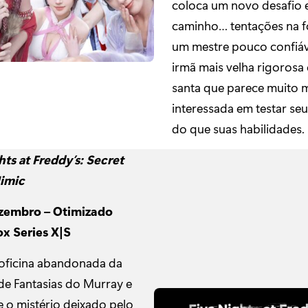
coloca um novo desafio 
caminho… tentações na 
um mestre pouco confiáv
irmã mais velha rigorosa
santa que parece muito 
interessada em testar se
do que suas habilidades.
hts at Freddy’s: Secret
Mimic
ezembro – Otimizado
x Series X|S
 oficina abandonada da
e Fantasias do Murray e
 o mistério deixado pelo