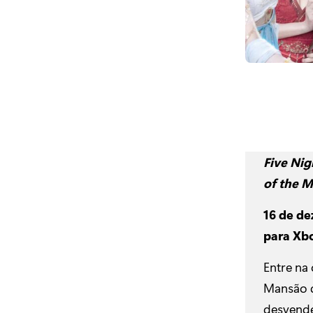
Five Nig
of the 
16 de d
para Xbo
Entre na
Mansão d
desvende