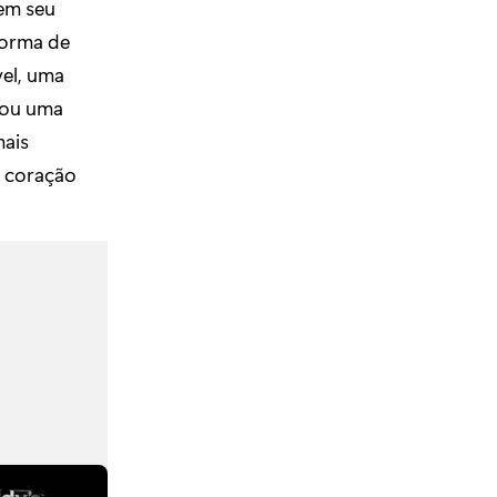
em seu
forma de
el, uma
 ou uma
mais
u coração