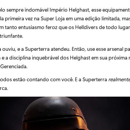
elo sempre indomável Império Helghast, esse equipamento
a primeira vez na Super Loja em uma edição limitada, mas
m tanto entusiasmo feroz que os Helldivers de todo lugar
triunfante.
 ouviu, e a Superterra atendeu. Então, use esse arsenal pa
ria e a disciplina inquebrável dos Helghast em sua próxima
Gerenciada.
todos estão contando com você. E a Superterra
realmente
rca.