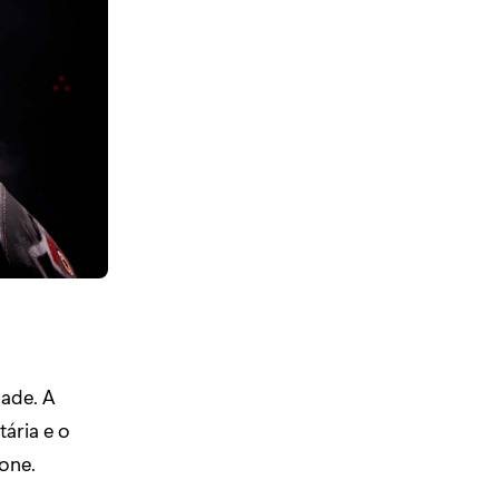
dade. A
tária e o
one.