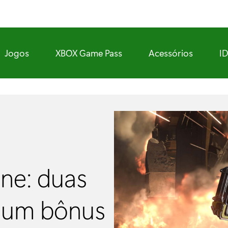
Jogos
XBOX Game Pass
Acessórios
I
one: duas
a um bônus