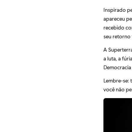
Inspirado p
apareceu pel
recebido co
seu retorno 
A Superterra
a luta, a fú
Democracia 
Lembre-se: 
você não pe