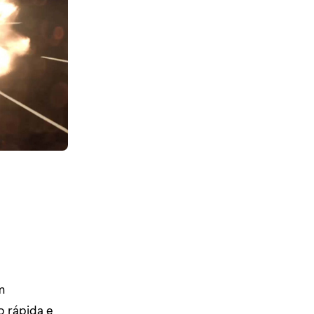
m
o rápida e