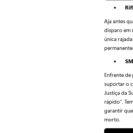
Rif
Aja antes q
disparo em r
única rajad
permanentem
SM
Enfrente de 
suportar o c
Justiça da 
rápido”. Te
garantir qu
morto.