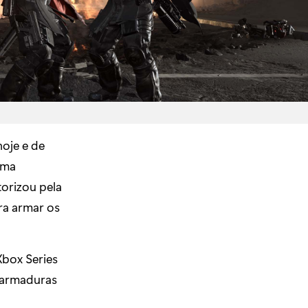
hoje e de
uma
torizou pela
ara armar os
Xbox Series
 armaduras