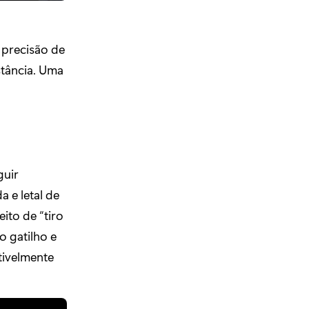
 precisão de
stância. Uma
guir
a e letal de
ito de “tiro
o gatilho e
tivelmente