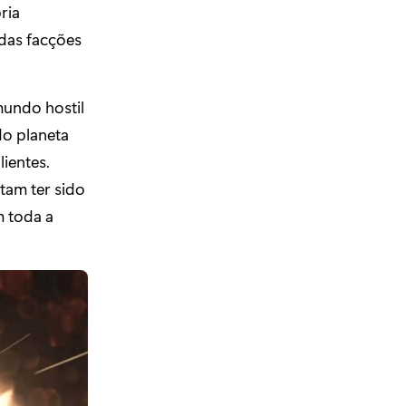
ria
das facções
mundo hostil
do planeta
lientes.
tam ter sido
m toda a