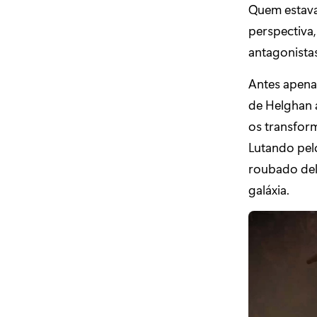
Quem estava
perspectiva
antagonista
Antes apena
de Helghan a
os transform
Lutando pelo
roubado dele
galáxia.