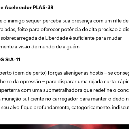
le Acelerador PLAS-39
ue o inimigo sequer perceba sua presença com um rifle de
ajadas, feito para oferecer potência de alta precisão à di
a sobrecarregada de Liberdade é suficiente para mudar
ente a visão de mundo de alguém.
G StA-11
perto (bem de perto) forças alienígenas hostis – se conse
heiro da opressão – para disparar uma rajada curta, rápid
Superterra com uma submetralhadora que redefine o conce
m munição suficiente no carregador para manter o dedo n
e seu alvo fique profundamente, categoricamente, indiscu