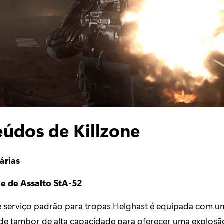
údos de Killzone
árias
le de Assalto StA-52
e serviço padrão para tropas Helghast é equipada com u
de tambor de alta capacidade para oferecer uma explosã