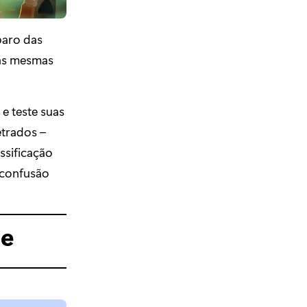
paro das
sas mesmas
e teste suas
etrados –
assificação
 confusão
te