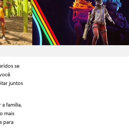
ridos se
 você
tar juntos
a família,
o mais
s para