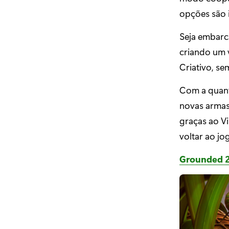
opções são i
Seja embarc
criando um 
Criativo, s
Com a quant
novas armas
graças ao Vi
voltar ao j
Grounded 