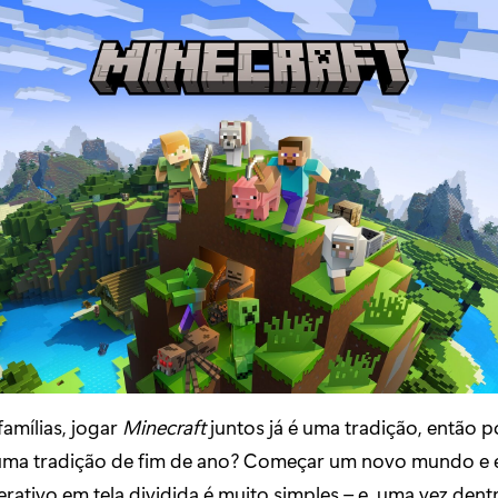
famílias, jogar
Minecraft
juntos já é uma tradição, então 
 uma tradição de fim de ano? Começar um novo mundo e 
tivo em tela dividida é muito simples – e, uma vez dentr