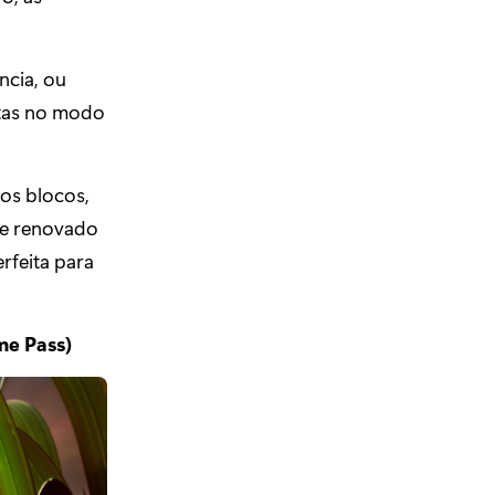
ncia, ou
stas no modo
os blocos,
te renovado
rfeita para
me Pass)