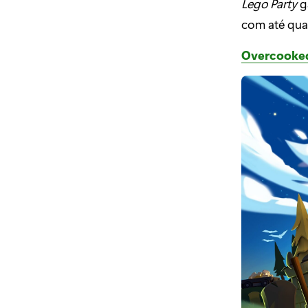
Lego Party
ga
com até qua
Overcooke