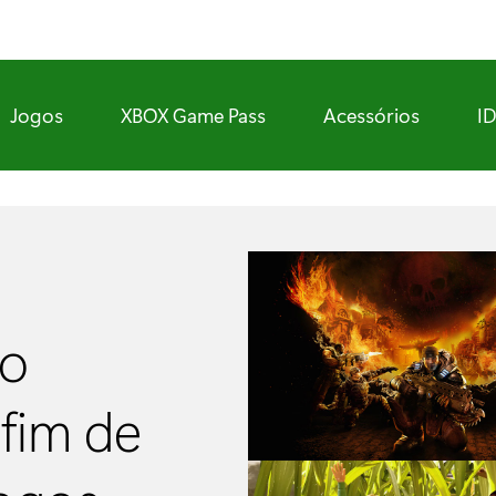
Jogos
XBOX Game Pass
Acessórios
I
do
 fim de