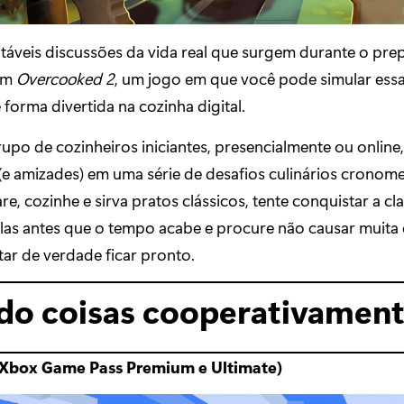
vitáveis discussões da vida real que surgem durante o pre
com
Overcooked 2
, um jogo em que você pode simular es
 forma divertida na cozinha digital.
po de cozinheiros iniciantes, presencialmente ou online, 
(e amizades) em uma série de desafios culinários cronom
re, cozinhe e sirva pratos clássicos, tente conquistar a cl
relas antes que o tempo acabe e procure não causar muita
tar de verdade ficar pronto.
do coisas cooperativamen
Xbox Game Pass Premium e Ultimate)