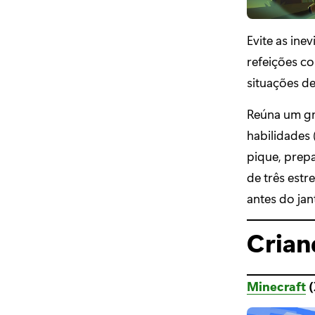
Evite as ine
refeições 
situações de
Reúna um gru
habilidades 
pique, prepa
de três est
antes do jan
Crian
Minecraft
(