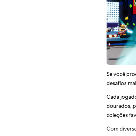
Se você proc
desafios ma
Cada jogado
dourados, p
coleções fav
Com diverso