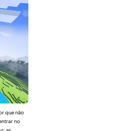
por que não
entrar no
o, as