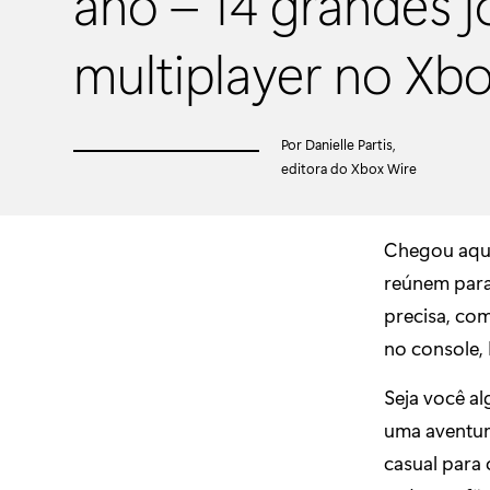
ano – 14 grandes 
multiplayer no Xb
Por Danielle Partis,
editora do Xbox Wire
Chegou aque
reúnem para
precisa, co
no console, 
Seja você al
uma aventur
casual para