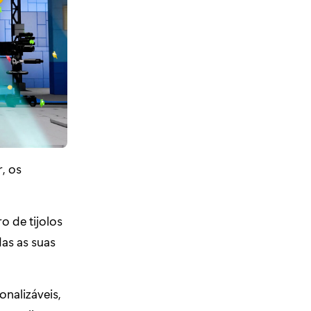
r, os
 de tijolos
as as suas
nalizáveis,