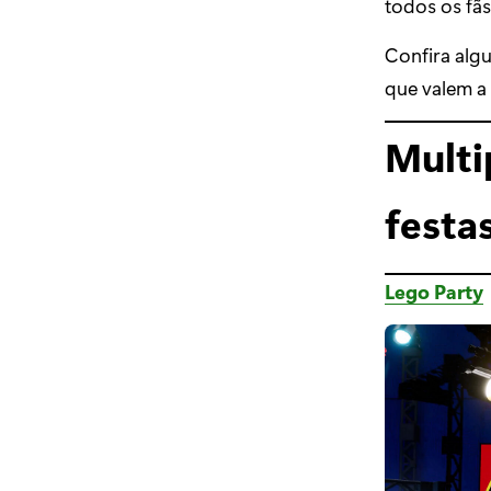
todos os fãs
Confira alg
que valem a 
Multi
festa
Lego Party