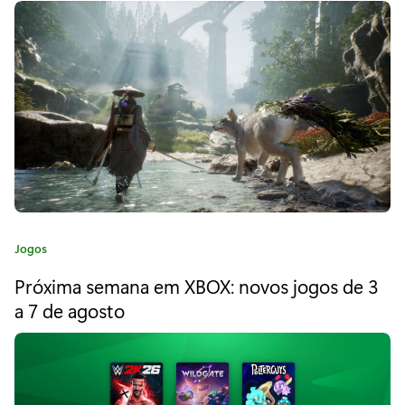
v
r
i
e
a
r
:
d
a
d
e
i
C
Jogos
r
a
Próxima semana em XBOX: novos jogos de 3
t
o
e
a 7 de agosto
C
g
o
o
r
i
d
a