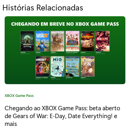
Histórias Relacionadas
p
a
r
a
“
T
a
l
v
C
XBOX Game Pass
e
a
Chegando ao XBOX Game Pass: beta aberto
t
z
e
de Gears of War: E-Day, Date Everything! e
o
g
mais
o