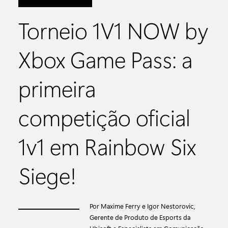
Torneio 1V1 NOW by
Xbox Game Pass: a
primeira
competição oficial
1v1 em Rainbow Six
Siege!
Por Maxime Ferry e Igor Nestorovic,
Gerente de Produto de Esports da