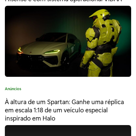
o
g
o
1
r
i
V
a
1
:
N
O
W
b
C
Anúncios
y
a
À altura de um Spartan: Ganhe uma réplica
X
t
e
em escala 1:18 de um veículo especial
b
g
inspirado em Halo
o
o
r
i