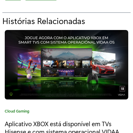
Histórias Relacionadas
p
a
r
a
“
T
o
r
n
C
Cloud Gaming
e
a
Aplicativo XBOX está disponível em TVs
t
i
e
Hisense e com sistema operacional VIDAA