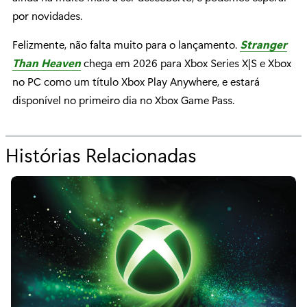
por novidades.
Felizmente, não falta muito para o lançamento.
Stranger
Than Heaven
chega em 2026 para Xbox Series X|S e Xbox
no PC como um título Xbox Play Anywhere, e estará
disponível no primeiro dia no Xbox Game Pass.
Histórias Relacionadas
p
a
r
a
“
X
b