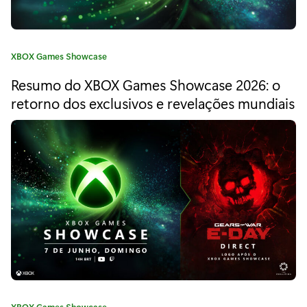
o
x
C
XBOX Games Showcase
P
a
Resumo do XBOX Games Showcase 2026: o
t
r
e
retorno dos exclusivos e revelações mundiais
e
g
o
s
r
i
e
a
n
:
t
s
:
S
C
XBOX Games Showcase