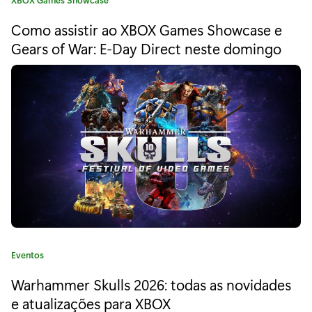
t
a
Como assistir ao XBOX Games Showcase e
r
t
e
Gears of War: E-Day Direct neste domingo
a
g
o
n
r
g
i
a
e
:
r
T
h
a
n
C
Eventos
a
H
Warhammer Skulls 2026: todas as novidades
t
e
e atualizações para XBOX
e