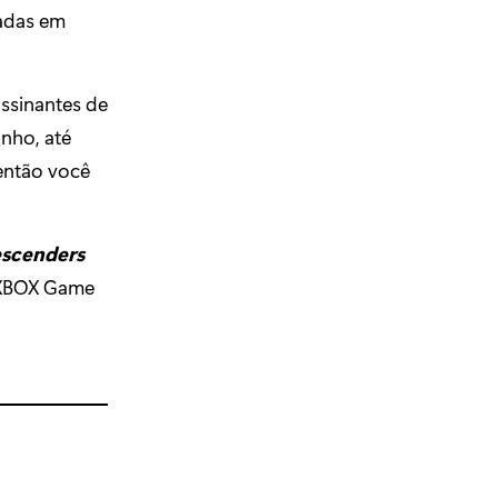
adas em
assinantes de
unho, até
então você
scenders
r XBOX Game