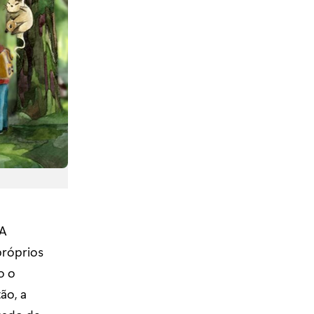
 A
próprios
o o
ão, a