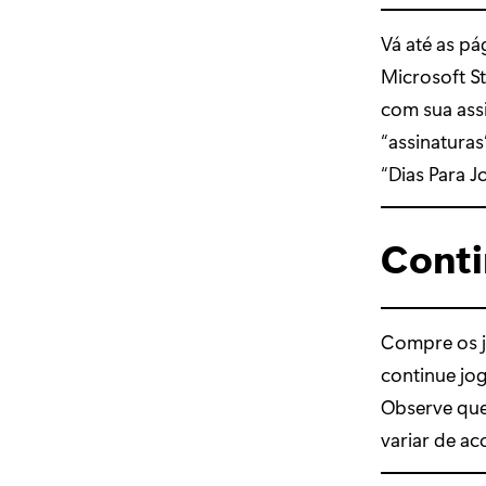
Vá até as p
Microsoft S
com sua assi
“assinaturas
“Dias Para J
Conti
Compre os j
continue jo
Observe que
variar de ac