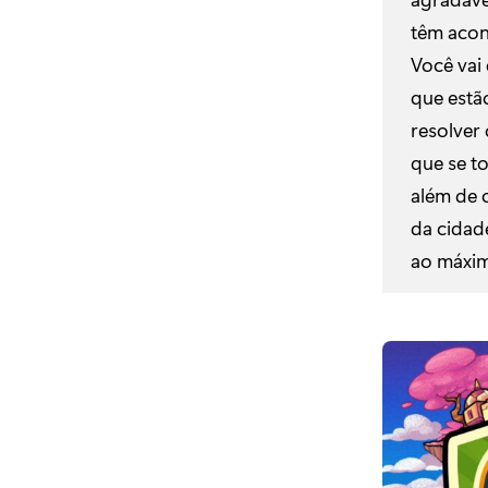
têm acon
Você vai 
que estã
resolver
que se t
além de 
da cidad
ao máxi