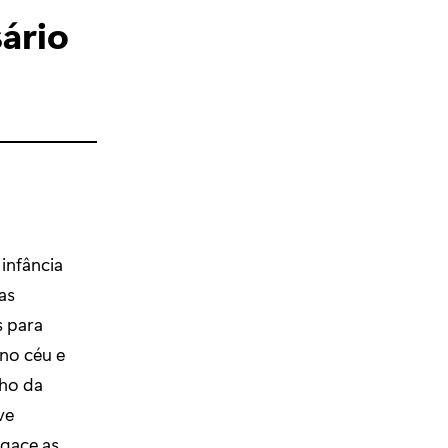
sário
infância
as
s para
 no céu e
nho da
ve
egace as