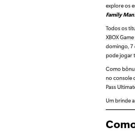
explore os 
Family Man
Todos os tít
XBOX Game Pa
domingo, 7 
pode jogar 
Como bônus
no console 
Pass Ultimat
Um brinde a
Como 