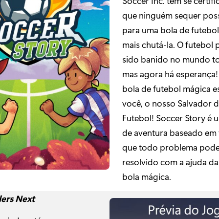
Soccer Inc. tem se certif
que ninguém sequer poss
para uma bola de futebol
mais chutá-la. O futebol 
sido banido no mundo 
mas agora há esperança
bola de futebol mágica e
você, o nosso Salvador 
Futebol! Soccer Story é
de aventura baseado em f
que todo problema pode
resolvido com a ajuda da 
bola mágica.
ers Next