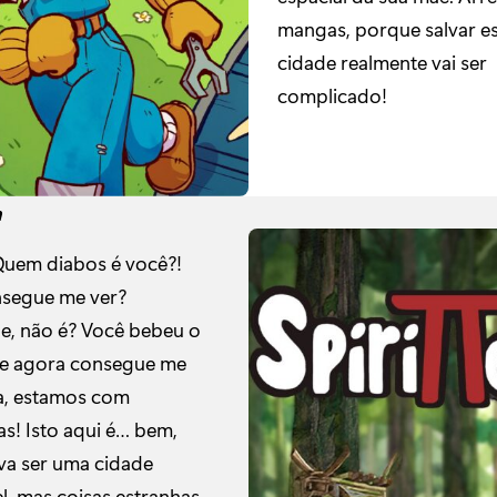
mangas, porque salvar e
cidade realmente vai ser
complicado!
a
Quem diabos é você?!
segue me ver?
, não é? Você bebeu o
a e agora consegue me
ha, estamos com
s! Isto aqui é… bem,
a ser uma cidade
l, mas coisas estranhas