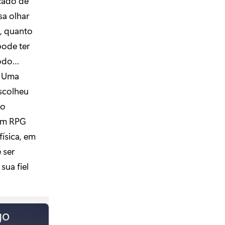
icado de
a olhar
, quanto
pode ter
todo…
! Uma
scolheu
do
 um RPG
ísica, em
 ser
sua fiel