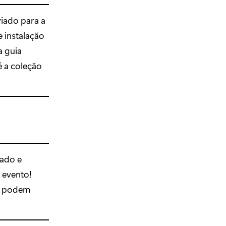
viado para a
 instalação
a guia
é a coleção
tado e
 evento!
os podem