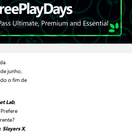
da
 de junho,
odo o fim de
et Lab
,
. Prefere
rente?
m
Slayers X
,