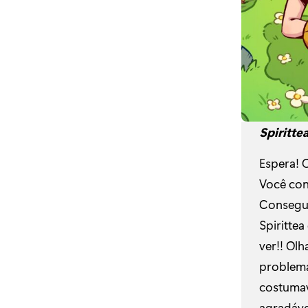
Spiritte
Espera! 
Você con
Consegue
Spiritte
ver!! Ol
problema
costumav
agradáve