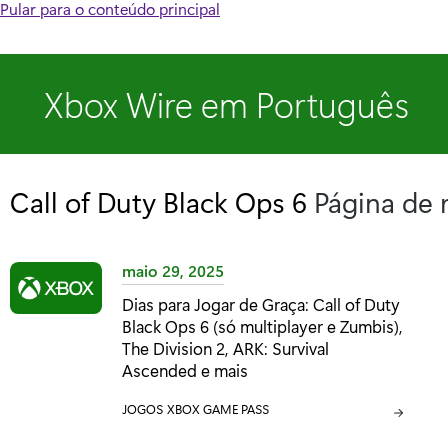
Pular para o conteúdo principal
Xbox Wire em Português
Call of Duty Black Ops 6
Página de 
maio 29, 2025
Dias para Jogar de Graça: Call of Duty
Black Ops 6 (só multiplayer e Zumbis),
The Division 2, ARK: Survival
Ascended e mais
C
JOGOS
C
XBOX GAME PASS
A
A