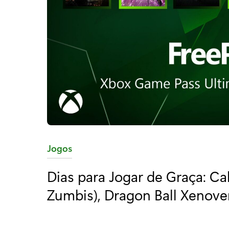
C
Jogos
a
Dias para Jogar de Graça: Cal
t
Zumbis), Dragon Ball Xenove
e
g
o