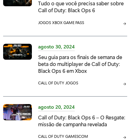
Tudo o que você precisa saber sobre
O
Call of Duty: Black Ops 6
R
I
C
JOGOS
C
XBOX GAME PASS
A
A
A
:
T
T
E
E
agosto 30, 2024
G
G
Seu guia para os finais de semana de
O
O
beta do multiplayer de Call of Duty:
R
R
Black Ops 6 em Xbox
I
I
A
A
C
CALL OF DUTY
C
JOGOS
:
:
A
A
T
T
E
E
agosto 20, 2024
G
G
Call of Duty: Black Ops 6 – O Resgate:
O
O
missão de campanha revelada
R
R
I
I
C
CALL OF DUTY
C
GAMESCOM
A
A