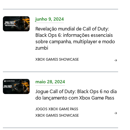
A
A
:
:
T
T
E
E
junho 9, 2024
G
G
Revelação mundial de Call of Duty:
O
O
Black Ops 6: informações essenciais
R
R
sobre campanha, multiplayer e modo
I
I
zumbi
A
A
:
:
C
XBOX GAMES SHOWCASE
A
T
E
maio 28, 2024
G
Jogue Call of Duty: Black Ops 6 no dia
O
do lançamento com Xbox Game Pass
R
I
C
JOGOS
C
XBOX GAME PASS
A
A
C
XBOX GAMES SHOWCASE
A
:
T
A
T
E
T
E