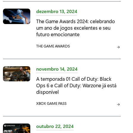
T
T
E
E
dezembro 13, 2024
G
G
The Game Awards 2024: celebrando
O
O
um ano de jogos excelentes e seu
R
R
futuro emocionante
I
I
A
A
C
THE GAME AWARDS
:
:
A
T
E
novembro 14, 2024
G
A temporada 01 Call of Duty: Black
O
Ops 6 e Call of Duty: Warzone já está
R
disponível
I
A
C
XBOX GAME PASS
:
A
T
E
outubro 22, 2024
G