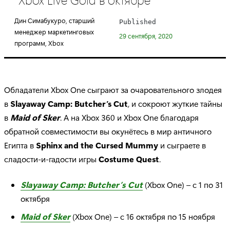
e
g
Дин Симабукуро, старший
Published
o
менеджер маркетинговых
29 сентября, 2020
r
программ, Xbox
y
:
Обладатели Xbox One сыграют за очаровательного злодея
в
Slayaway
Camp
:
Butcher
’
s
Cut
,
и сокроют жуткие тайны
в
Maid
of
Sker
. А на Xbox 360 и Xbox One благодаря
обратной совместимости вы окунётесь в мир античного
Египта в
Sphinx
and
the
Cursed
Mummy
и сыграете в
сладости-и-гадости игры
Costume
Quest
.
Slayaway Camp: Butcher’s Cut
(Xbox One) – c 1 по 31
октября
Maid of Sker
(Xbox One) – c 16 октября по 15 ноября