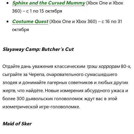
Sphinx and the Cursed Mummy
(Xbox One и Xbox
360) – с 1 по 15 октября
Costume Quest
(Xbox One и Xbox 360) – с 16 по 31
октября
Slayaway
Camp
:
Butcher
’
s
Cut
Отдайте дань уважения классическим
трэш хоррорам
80-х,
сыграйте за Черепа, очаровательного сумасшедшего
злодея и донимайте лагерных советников и любых других
жертв, что найдёте. Новые измерения абсурдного ужаса и
более 300 дьявольских головоломок ждут вас в этой
изометрической игре-головоломке.
Maid
of
Sker