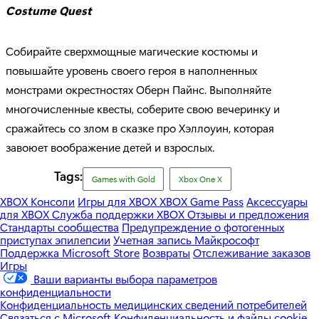
Costume Quest
Собирайте сверхмощные магические костюмы и
повышайте уровень своего героя в наполненных
монстрами окрестностях Оберн Пайнс. Выполняйте
многочисленные квесты, соберите свою вечеринку и
сражайтесь со злом в сказке про Хэллоуин, которая
завоюет воображение детей и взрослых.
Tags:
Games with Gold
Xbox One X
XBOX Консоли
Игры для XBOX
XBOX Game Pass
Аксессуары
для XBOX
Служба поддержки XBOX
Отзывы и предложения
Стандарты сообщества
Предупреждение о фотогенных
приступах эпилепсии
Учетная запись Майкрософт
Поддержка Microsoft Store
Возвраты
Отслеживание заказов
Игры
Ваши варианты выбора параметров
конфиденциальности
Конфиденциальность медицинских сведений потребителей
Связаться с Microsoft
Конфиденциальность и файлы cookie