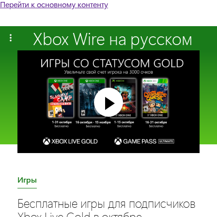
Перейти к основному контенту
Xbox Wire на русском
C
Игры
a
Бесплатные игры для подписчиков
t
Xbox Live Gold в октябре