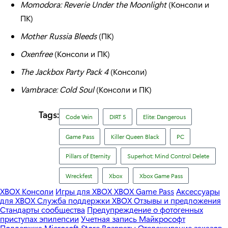
Momodora: Reverie Under the Moonlight
(Консоли и
ПК)
Mother Russia Bleeds
(ПК)
Oxenfree
(Консоли и ПК)
The Jackbox Party Pack 4
(Консоли)
Vambrace: Cold Soul
(Консоли и ПК)
Tags:
Code Vein
DIRT 5
Elite: Dangerous
Game Pass
Killer Queen Black
PC
Pillars of Eternity
Superhot: Mind Control Delete
Wreckfest
Xbox
Xbox Game Pass
XBOX Консоли
Игры для XBOX
XBOX Game Pass
Аксессуары
для XBOX
Служба поддержки XBOX
Отзывы и предложения
Стандарты сообщества
Предупреждение о фотогенных
приступах эпилепсии
Учетная запись Майкрософт
Поддержка Microsoft Store
Возвраты
Отслеживание заказов