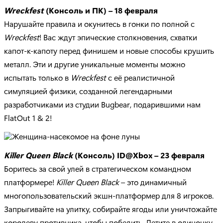
Wreckfest
(Консоль и ПК) – 18 февраля
Нарушайте правила и окунитесь в гонки по полной с
Wreckfest
! Вас ждут эпические столкновения, схватки
капот-к-капоту перед финишем и новые способы крушить
металл. Эти и другие уникальные моменты можно
испытать только в
Wreckfest
с её реалистичной
симуляцией физики, созданной легендарными
разработчиками из студии Bugbear, подарившими нам
FlatOut 1 & 2!
Killer Queen Black
(Консоль) ID@Xbox – 23 февраля
Боритесь за свой улей в стратегическом командном
платформере!
Killer Queen Black
– это динамичный
многопользовательский экшн-платформер для 8 игроков.
Запрыгивайте на улитку, собирайте ягоды или уничтожайте
королеву противника, чтобы победить. Летите в одиночку