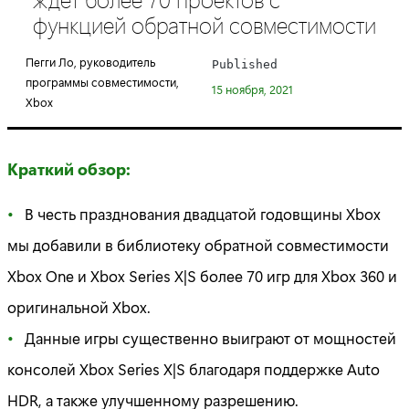
e
функцией обратной совместимости
g
o
Пегги Ло, руководитель
Published
r
программы совместимости,
15 ноября, 2021
y
Xbox
:
Краткий обзор:
В честь празднования двадцатой годовщины Xbox
мы добавили в библиотеку обратной совместимости
Xbox One и Xbox Series X|S более 70 игр для Xbox 360 и
оригинальной Xbox.
Данные игры существенно выиграют от мощностей
консолей Xbox Series X|S благодаря поддержке Auto
HDR, а также улучшенному разрешению.