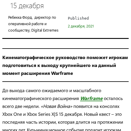
15 декабря
e
g
Ребекка Форд, директор по
Published
o
оперативной работе и
2 декабря, 2021
r
сообществу, Digital Extremes
y
:
Кинематографическое руководство поможет игрокам
подготовиться к выходу крупнейшего на данный
момент расширения Warframe
До выхода самого ожидаемого и масштабного
кинематографического расширения
Warframe
осталось
всего две недели.
«Новая Война»
появится на консолях
Xbox One и Xbox Series X|S 15 декабря. Новый квест – это
последняя часть истории, которая длится на протяжении
многих лет. Кульминационное событие подарит игрокам