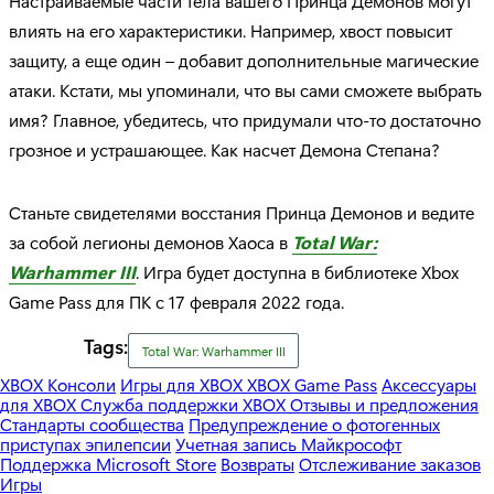
Настраиваемые части тела вашего Принца Демонов могут
влиять на его характеристики. Например, хвост повысит
защиту, а еще один – добавит дополнительные магические
атаки. Кстати, мы упоминали, что вы сами сможете выбрать
имя? Главное, убедитесь, что придумали что-то достаточно
грозное и устрашающее. Как насчет Демона Степана?
Станьте свидетелями восстания Принца Демонов и ведите
за собой легионы демонов Хаоса в
Total War:
Warhammer III
. Игра будет доступна в библиотеке Xbox
Game Pass для ПК с 17 февраля 2022 года.
Tags:
Total War: Warhammer III
XBOX Консоли
Игры для XBOX
XBOX Game Pass
Аксессуары
для XBOX
Служба поддержки XBOX
Отзывы и предложения
Стандарты сообщества
Предупреждение о фотогенных
приступах эпилепсии
Учетная запись Майкрософт
Поддержка Microsoft Store
Возвраты
Отслеживание заказов
Игры