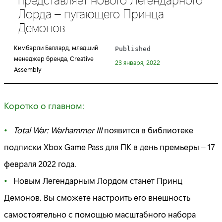
e
Лорда – пугающего Принца
g
Демонов
o
r
Кимбэрли Баллард, младший
Published
y
менеджер бренда, Creative
23 января, 2022
:
Assembly
Коротко о главном:
Total War: Warhammer III
появится в библиотеке
подписки Xbox Game Pass для ПК в день премьеры – 17
февраля 2022 года.
Новым Легендарным Лордом станет Принц
Демонов. Вы сможете настроить его внешность
самостоятельно с помощью масштабного набора