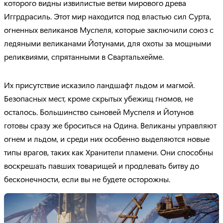
которого видны извилистые ветви мирового древа
Иггрдрасиль. Этот мир находится под властью сил Сурта,
огненных великанов Муспеля, которые заключили союз с
ледяными великанами Йотунами, для охоты за мощными
реликвиями, спрятанными в Свартальхейме.
Их присутствие исказило ландшафт льдом и магмой.
Безопасных мест, кроме скрытых убежищ гномов, не
осталось. Большинство сыновей Муспеля и Йотунов
готовы сразу же броситься на Одина. Великаны управляют
огнем и льдом, и среди них особенно выделяются новые
типы врагов, таких как Хранители пламени. Они способны
воскрешать павших товарищей и продлевать битву до
бесконечности, если вы не будете осторожны.