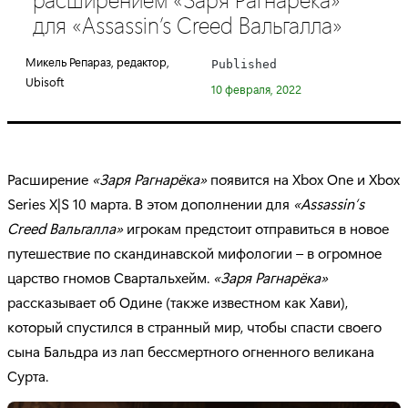
e
для «Assassin’s Creed Вальгалла»
g
o
Микель Репараз, редактор,
Published
r
Ubisoft
10 февраля, 2022
y
:
Расширение
«Заря Рагнарёка»
появится на Xbox One и Xbox
Series X|S 10 марта. В этом дополнении для
«Assassin’s
Creed Вальгалла»
игрокам предстоит отправиться в новое
путешествие по скандинавской мифологии – в огромное
царство гномов Свартальхейм.
«Заря Рагнарёка»
рассказывает об Одине (также известном как Хави),
который спустился в странный мир, чтобы спасти своего
сына Бальдра из лап бессмертного огненного великана
Сурта.