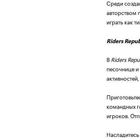
Среди созда
авторством m
играть как т
Riders Repub
В
Riders Repu
песочнице и
активностей,
Приготовьте
командных го
игроков. От
Насладитес