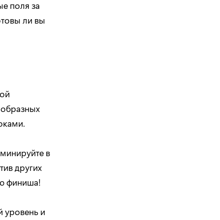
е поля за
отовы ли вы
кой
ообразных
роками.
оминируйте в
тив других
ию финиша!
й уровень и