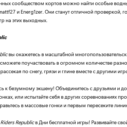
нных сообществом кортов можно найти особые водны
attf27 и Energ1zer. Они станут отличной проверкой, г
игр на этих выходных.
lic
blic
вы окажетесь в масштабной многопользовательс
 сможете поучаствовать в огромном количестве разн
 рассекая по снегу, грязи и глине вместе с другими иг
сь к безумному экшену! Объединитесь с друзьями и д
нках, или испытайте себя в других соревнованиях про
правьтесь в массовые гонки и первым пересеките лин
ь
Riders Republic
в Дни бесплатной игры! Развивайте сво