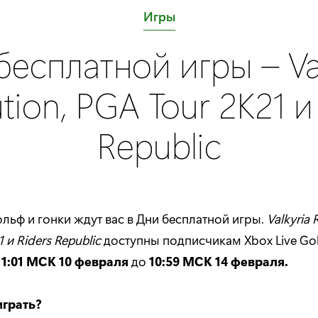
C
Игры
a
бесплатной игры – Val
t
e
tion, PGA Tour 2K21 и
g
o
Republic
r
y
:
льф и гонки ждут вас в Дни бесплатной игры.
Valkyria 
 и Riders Republic
доступны подписчикам Xbox Live Gol
11:01 МСК 10 февраля
до
10:59 МСК 14 февраля.
играть?