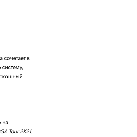
ра сочетает в
 систему,
оскошный
ь на
GA Tour 2K21.