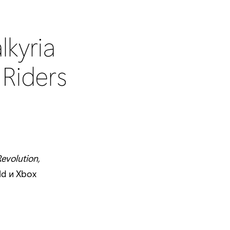
kyria
 Riders
Revolution,
d и Xbox