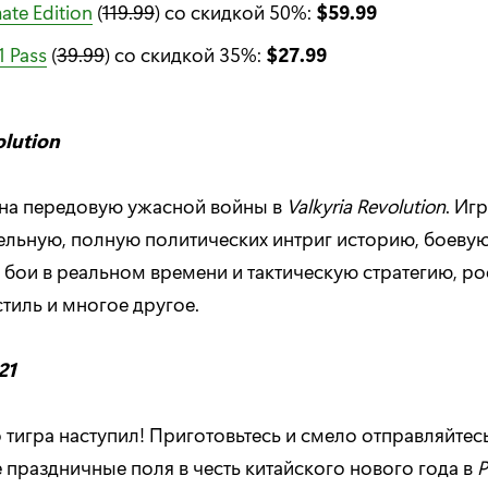
ate Edition
(
119.99
) со скидкой 50%:
$59.99
1 Pass
(
39.99
) со скидкой 35%:
$27.99
olution
 на передовую ужасной войны в
Valkyria Revolution
. Иг
ельную, полную политических интриг историю, боевую
бои в реальном времени и тактическую стратегию, р
тиль и многое другое.
21
 тигра наступил! Приготовьтесь и смело отправляйтес
 праздничные поля в честь китайского нового года в
P