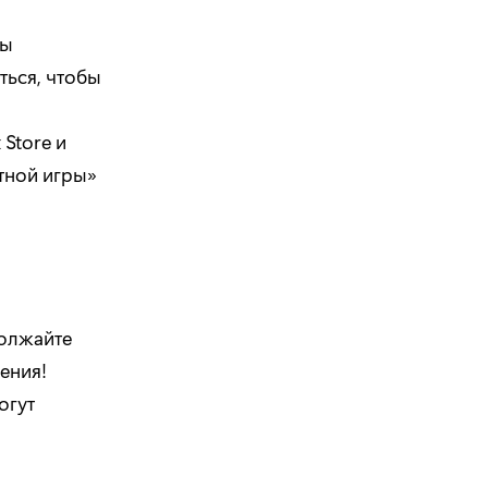
вы
ться, чтобы
Store и
тной игры»
должайте
ения!
огут