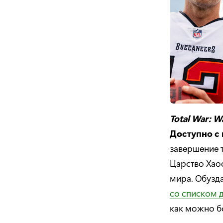
Total War: W
Доступно с 
завершение 
Царство Хаос
мира. Обузда
со списком 
как можно б