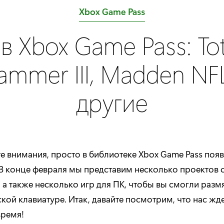
C
Xbox Game Pass
a
в Xbox Game Pass: Tot
t
e
mmer III, Madden NF
g
o
другие
r
y
:
е внимания, просто в библиотеке Xbox Game Pass поя
 В конце февраля мы представим несколько проектов 
, а также несколько игр для ПК, чтобы вы смогли разм
кой клавиатуре. Итак, давайте посмотрим, что нас жде
ремя!