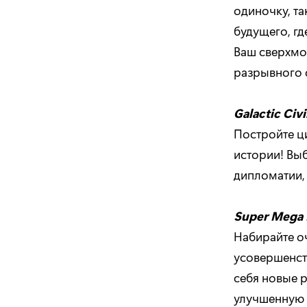
одиночку, т
будущего, г
Ваш сверхмо
разрывного 
Galactic
Civi
Постройте ц
истории! Выб
дипломатии,
Super
Mega
Набирайте о
усовершенст
себя новые р
улучшенную 