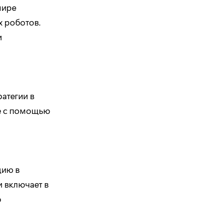
мире
х роботов.
и
атегии в
бе с помощью
цию в
 включает в
о