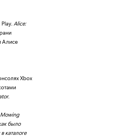
 Play.
Alice:
грани
й Алисе
консолях Xbox
асотами
ator
.
n Mowing
 как было
 в каталоге