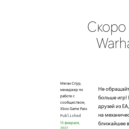
Скоро 
Warha
Меган Спур,
Не обращайт
менеджер по
работе с
больше игр!
сообществом,
друзей из EA
Xbox Game Pass
на механичес
Published
ближайшее в
15 февраля,
2022