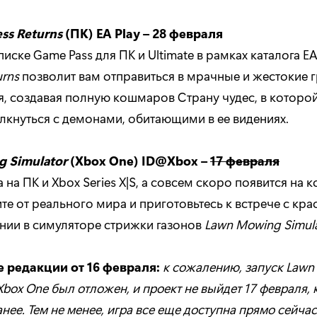
ess Returns
(ПК) EA Play – 28 февраля
иске Game Pass для ПК и Ultimate в рамках каталога EA
urns
позволит вам отправиться в мрачные и жестокие 
, создавая полную кошмаров Страну чудес, в которо
лкнуться с демонами, обитающими в ее видениях.
g Simulator
(Xbox One) ID@Xbox –
17 февраля
 на ПК и Xbox Series X|S, а совсем скоро появится на 
те от реального мира и приготовьтесь к встрече с кр
нии в симуляторе стрижки газонов
Lawn Mowing Simul
 редакции от 16 февраля:
к сожалению, запуск Law
 Xbox One был отложен, и проект не выйдет 17 февраля,
нее. Тем не менее, игра все еще доступна прямо сейчас