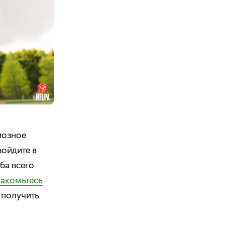
иозное
войдите в
ба всего
акомьтесь
 получить