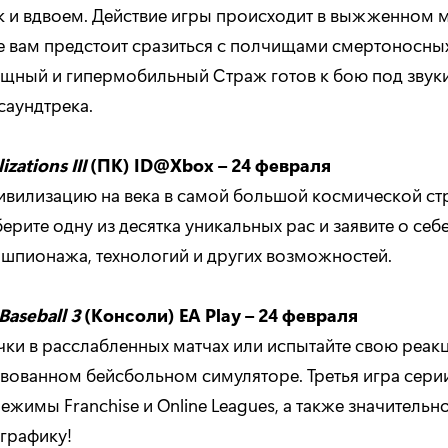
ак и вдвоем. Действие игры происходит в выжженном 
де вам предстоит сразиться с полчищами смертоносны
щный и гипермобильный Страж готов к бою под звук
саундтрека.
lizations
III
(ПК) ID
@Xbox
– 24 февраля
ивилизацию на века в самой большой космической стр
ерите одну из десятка уникальных рас и заявите о се
 шпионажа, технологий и других возможностей.
Baseball
3
(Консоли) EA
Play
– 24 февраля
чки в расслабленных матчах или испытайте свою реак
вованном бейсбольном симуляторе. Третья игра серии
ежимы Franchise и Online Leagues, а также значительн
графику!