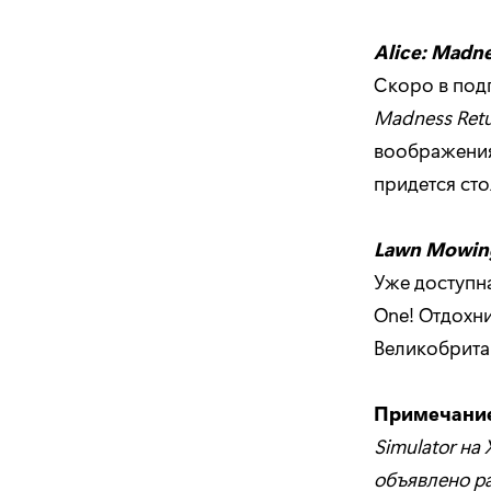
Alice: Madn
Скоро в подп
Madness Ret
воображения
придется сто
Lawn Mowin
Уже доступна
One! Отдохни
Великобрита
Примечание
Simulator на
объявлено ра