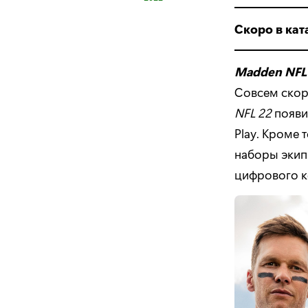
Скоро в кат
Madden NFL
Совсем скоро
NFL 22
появи
Play. Кроме 
наборы экипи
цифрового ко