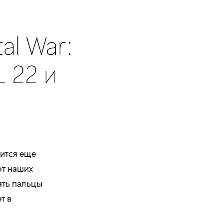
al War:
L 22 и
вится еще
от наших
ять пальцы
т в