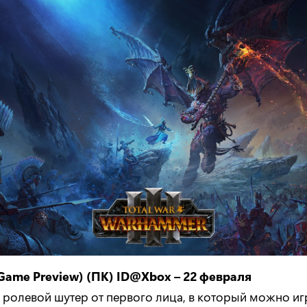
Game
Preview
) (ПК) ID
@Xbox
– 22 февраля
ролевой шутер от первого лица, в который можно игр