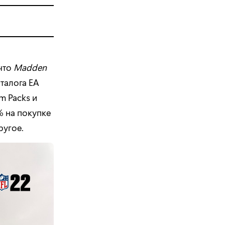
 что
Madden
аталога EA
m Packs и
% на покупке
ругое.