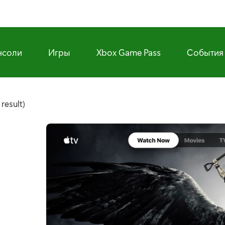
нсоли
Игры
Xbox Game Pass
События
1 result)