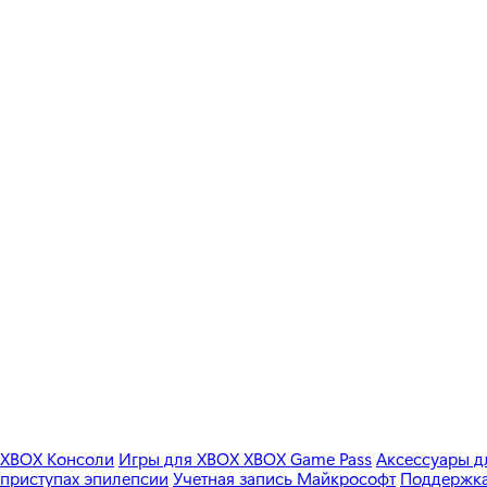
XBOX Консоли
Игры для XBOX
XBOX Game Pass
Аксессуары 
приступах эпилепсии
Учетная запись Майкрософт
Поддержка 