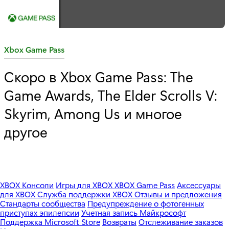
C
Xbox Game Pass
a
Скоро в Xbox Game Pass: The
t
Game Awards, The Elder Scrolls V:
e
g
Skyrim, Among Us и многое
o
другое
r
y
:
XBOX Консоли
Игры для XBOX
XBOX Game Pass
Аксессуары
для XBOX
Служба поддержки XBOX
Отзывы и предложения
Стандарты сообщества
Предупреждение о фотогенных
приступах эпилепсии
Учетная запись Майкрософт
Поддержка Microsoft Store
Возвраты
Отслеживание заказов