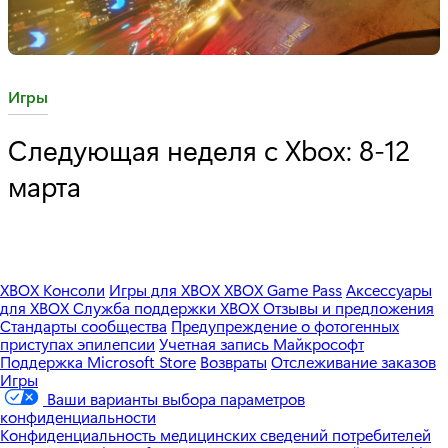
C
Игры
a
Следующая неделя с Xbox: 8-12
t
марта
e
g
o
r
y
XBOX Консоли
Игры для XBOX
XBOX Game Pass
Аксессуары
для XBOX
Служба поддержки XBOX
Отзывы и предложения
:
Стандарты сообщества
Предупреждение о фотогенных
приступах эпилепсии
Учетная запись Майкрософт
Поддержка Microsoft Store
Возвраты
Отслеживание заказов
Игры
Ваши варианты выбора параметров
конфиденциальности
Конфиденциальность медицинских сведений потребителей