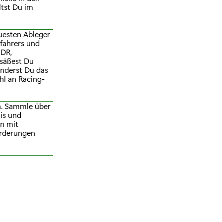
ltst Du im
uesten Ableger
nfahrers und
HDR,
 säßest Du
änderst Du das
hl an Racing-
n. Sammle über
nis und
en mit
orderungen