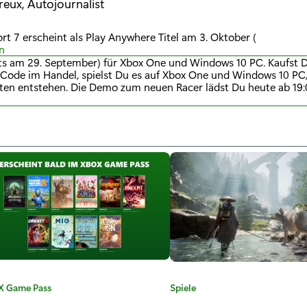
reux, Autojournalist
t 7 erscheint als Play Anywhere Titel am 3. Oktober (
n
its am 29. September) für Xbox One und Windows 10 PC. Kaufst D
ls Code im Handel, spielst Du es auf Xbox One und Windows 10 PC
sten entstehen. Die Demo zum neuen Racer lädst Du heute ab 19
 Game Pass
K
Spiele
a