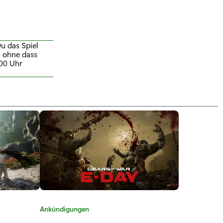
u das Spiel
, ohne dass
:00 Uhr
K
Ankündigungen
a