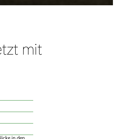
tzt mit
licke in den