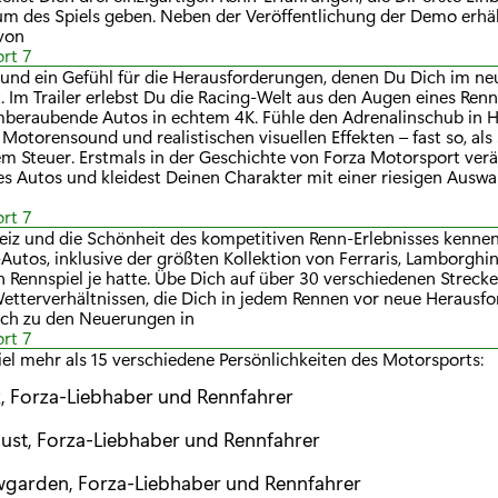
um des Spiels geben. Neben der Veröffentlichung der Demo erhä
 von
rt 7
 und ein Gefühl für die Herausforderungen, denen Du Dich im ne
st. Im Trailer erlebst Du die Racing-Welt aus den Augen eines Ren
emberaubende Autos in echtem 4K. Fühle den Adrenalinschub in 
otorensound und realistischen visuellen Effekten – fast so, als
dem Steuer. Erstmals in der Geschichte von Forza Motorsport ver
s Autos und kleidest Deinen Charakter mit einer riesigen Auswa
rt 7
Reiz und die Schönheit des kompetitiven Renn-Erlebnisses kenne
Autos, inklusive der größten Kollektion von Ferraris, Lamborghi
n Rennspiel je hatte. Übe Dich auf über 30 verschiedenen Streck
tterverhältnissen, die Dich in jedem Rennen vor neue Herausf
lich zu den Neuerungen in
rt 7
el mehr als 15 verschiedene Persönlichkeiten des Motorsports:
, Forza-Liebhaber und Rennfahrer
ust, Forza-Liebhaber und Rennfahrer
wgarden, Forza-Liebhaber und Rennfahrer