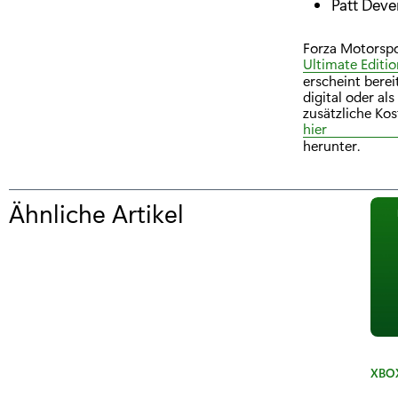
Patt Deve
Forza Motorspor
Ultimate Editio
erscheint bere
digital oder a
zusätzliche Ko
hier
herunter.
Ähnliche Artikel
f
ü
r
"
F
o
K
XBOX
a