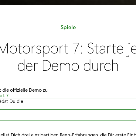
K
Spiele
a
Motorsport 7: Starte je
t
e
der Demo durch
g
o
r
 die offizielle Demo zu
i
rt 7
e
lädst Du die
:
ellst Dich drei einzigartigen Renn-Erfahrungen, die Dir erste Einb