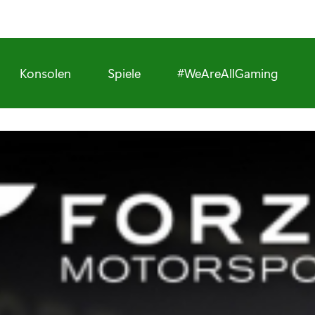
Konsolen
Spiele
#WeAreAllGaming