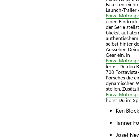
Facettenreicht
Launch-Trailer
Forza Motorspo
einen Eindruck
der Serie stell
blickst auf at
authentischem M
selbst hinter 
Aussehen Deine
Gear ein. In
Forza Motorspo
lernst Du den 
700 Forzavista-
Porsches die ei
dynamischen We
stellen. Zusätz
Forza Motorspo
hörst Du im Spi
Ken Block
Tanner Fo
Josef Ne