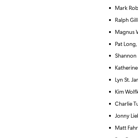
Mark Rob
Ralph Gil
Magnus W
Pat Long,
Shannon 
Katherine
Lyn St. J
Kim Wolfk
Charlie T
Jonny Li
Matt Fahr