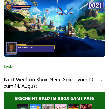
ü
r
"
X
b
o
x
G
K
Spiele
a
a
t
m
Next Week on Xbox: Neue Spiele vom 10. bis
e
zum 14. August
e
g
o
P
r
i
a
e