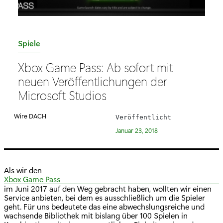
K
Spiele
a
Xbox Game Pass: Ab sofort mit
t
neuen Veröffentlichungen der
e
Microsoft Studios
g
o
Wire DACH
Veröffentlicht
r
Januar 23, 2018
i
e
:
Als wir den
Xbox Game Pass
im Juni 2017 auf den Weg gebracht haben, wollten wir einen
Service anbieten, bei dem es ausschließlich um die Spieler
geht. Für uns bedeutete das eine abwechslungsreiche und
wachsende Bibliothek mit bislang über 100 Spielen in