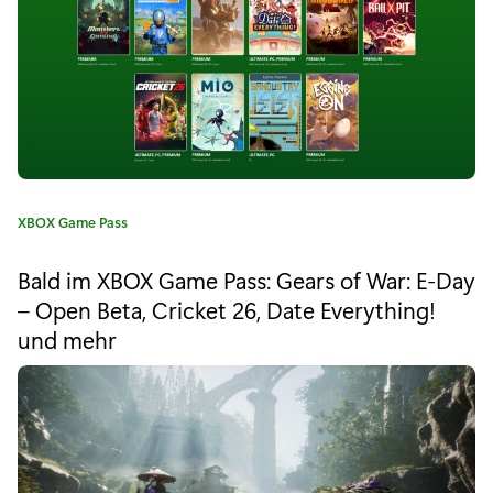
s
:
s
:
A
b
s
K
XBOX Game Pass
a
o
t
Bald im XBOX Game Pass: Gears of War: E-Day
e
f
– Open Beta, Cricket 26, Date Everything!
g
o
und mehr
o
r
r
i
e
t
:
m