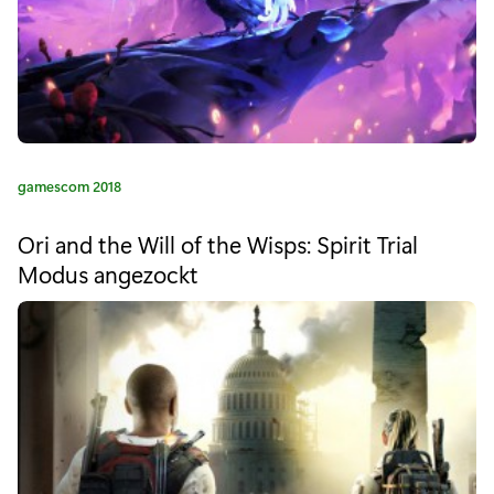
G
R
O
U
N
K
gamescom 2018
a
D
t
Ori and the Will of the Wisps: Spirit Trial
S
e
Modus angezockt
g
:
o
r
V
i
e
e
:
r
ö