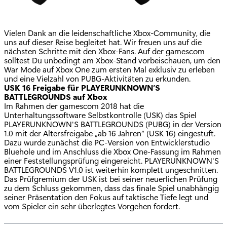
Vielen Dank an die leidenschaftliche Xbox-Community, die
uns auf dieser Reise begleitet hat. Wir freuen uns auf die
nächsten Schritte mit den Xbox-Fans. Auf der gamescom
solltest Du unbedingt am Xbox-Stand vorbeischauen, um den
War Mode auf Xbox One zum ersten Mal exklusiv zu erleben
und eine Vielzahl von PUBG-Aktivitäten zu erkunden.
USK 16 Freigabe für PLAYERUNKNOWN’S
BATTLEGROUNDS auf Xbox
Im Rahmen der gamescom 2018 hat die
Unterhaltungssoftware Selbstkontrolle (USK) das Spiel
PLAYERUNKNOWN'S BATTLEGROUNDS (PUBG) in der Version
1.0 mit der Altersfreigabe „ab 16 Jahren“ (USK 16) eingestuft.
Dazu wurde zunächst die PC-Version von Entwicklerstudio
Bluehole und im Anschluss die Xbox One-Fassung im Rahmen
einer Feststellungsprüfung eingereicht. PLAYERUNKNOWN'S
BATTLEGROUNDS V1.0 ist weiterhin komplett ungeschnitten.
Das Prüfgremium der USK ist bei seiner neuerlichen Prüfung
zu dem Schluss gekommen, dass das finale Spiel unabhängig
seiner Präsentation den Fokus auf taktische Tiefe legt und
vom Spieler ein sehr überlegtes Vorgehen fordert.