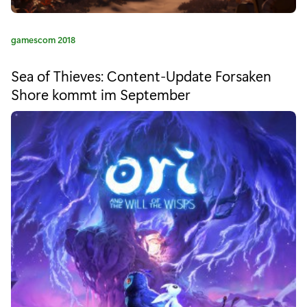
K
N
K
gamescom 2018
O
a
t
W
Sea of Thieves: Content-Update Forsaken
e
Shore kommt im September
N
g
o
’
r
i
S
e
B
:
A
T
T
L
E