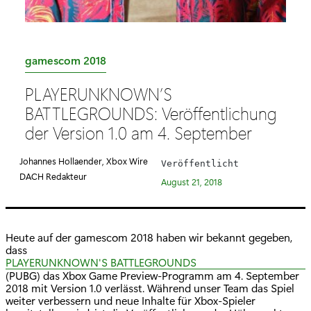
K
gamescom 2018
a
PLAYERUNKNOWN’S
t
BATTLEGROUNDS: Veröffentlichung
e
der Version 1.0 am 4. September
g
o
Johannes Hollaender, Xbox Wire
Veröffentlicht
r
DACH Redakteur
August 21, 2018
i
e
:
Heute auf der gamescom 2018 haben wir bekannt gegeben,
dass
PLAYERUNKNOWN'S BATTLEGROUNDS
(PUBG) das Xbox Game Preview-Programm am 4. September
2018 mit Version 1.0 verlässt. Während unser Team das Spiel
weiter verbessern und neue Inhalte für Xbox-Spieler