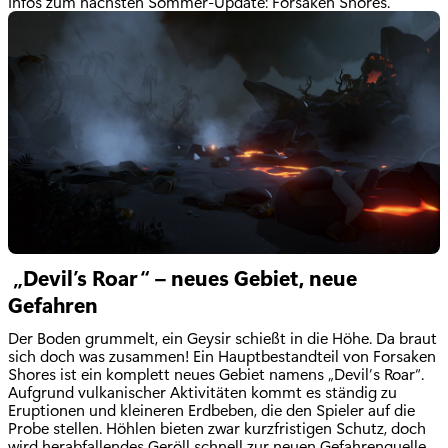
Infos zum nächsten Sommer-Update: Forsaken Shores.
„Devil’s Roar“ – neues Gebiet, neue
Gefahren
Der Boden grummelt, ein Geysir schießt in die Höhe. Da braut
sich doch was zusammen! Ein Hauptbestandteil von Forsaken
Shores ist ein komplett neues Gebiet namens „Devil’s Roar“.
Aufgrund vulkanischer Aktivitäten kommt es ständig zu
Eruptionen und kleineren Erdbeben, die den Spieler auf die
Probe stellen. Höhlen bieten zwar kurzfristigen Schutz, doch
wird herabfallendes Geröll schnell zur neuen Gefahrenquelle.