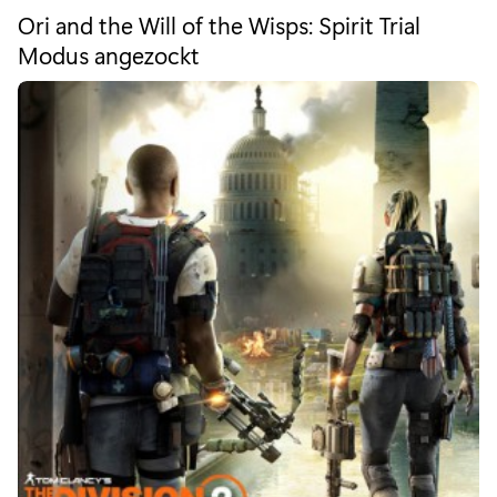
t
s
Ori and the Will of the Wisps: Spirit Trial
e
Modus angezockt
:
g
o
C
r
i
o
e
n
:
t
e
n
t
-
U
p