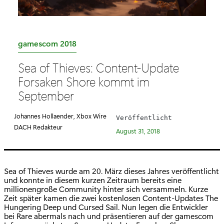
K
gamescom 2018
a
Sea of Thieves: Content-Update
t
Forsaken Shore kommt im
e
September
g
o
Johannes Hollaender, Xbox Wire
Veröffentlicht
r
DACH Redakteur
August 31, 2018
i
e
:
Sea of Thieves wurde am 20. März dieses Jahres veröffentlicht
und konnte in diesem kurzen Zeitraum bereits eine
millionengroße Community hinter sich versammeln. Kurze
Zeit später kamen die zwei kostenlosen Content-Updates The
Hungering Deep und Cursed Sail. Nun legen die Entwickler
bei Rare abermals nach und präsentieren auf der gamescom