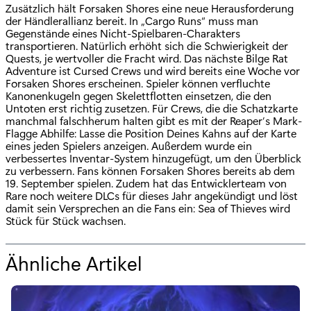
Zusätzlich hält Forsaken Shores eine neue Herausforderung
der Händlerallianz bereit. In „Cargo Runs“ muss man
Gegenstände eines Nicht-Spielbaren-Charakters
transportieren. Natürlich erhöht sich die Schwierigkeit der
Quests, je wertvoller die Fracht wird. Das nächste Bilge Rat
Adventure ist Cursed Crews und wird bereits eine Woche vor
Forsaken Shores erscheinen. Spieler können verfluchte
Kanonenkugeln gegen Skelettflotten einsetzen, die den
Untoten erst richtig zusetzen. Für Crews, die die Schatzkarte
manchmal falschherum halten gibt es mit der Reaper’s Mark-
Flagge Abhilfe: Lasse die Position Deines Kahns auf der Karte
eines jeden Spielers anzeigen. Außerdem wurde ein
verbessertes Inventar-System hinzugefügt, um den Überblick
zu verbessern. Fans können Forsaken Shores bereits ab dem
19. September spielen. Zudem hat das Entwicklerteam von
Rare noch weitere DLCs für dieses Jahr angekündigt und löst
damit sein Versprechen an die Fans ein: Sea of Thieves wird
Stück für Stück wachsen.
Ähnliche Artikel
f
ü