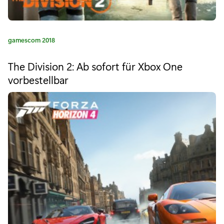
d
a
t
K
gamescom 2018
a
e
t
The Division 2: Ab sofort für Xbox One
F
e
vorbestellbar
g
o
o
r
r
i
s
e
:
a
k
e
n
S