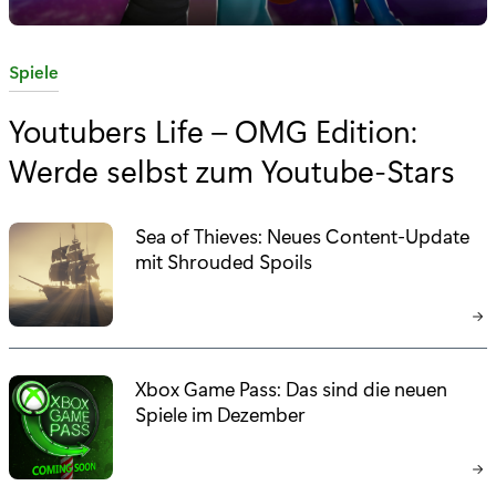
K
Spiele
a
Youtubers Life – OMG Edition:
t
Werde selbst zum Youtube-Stars
e
g
o
Sea of Thieves: Neues Content-Update
r
mit Shrouded Spoils
i
e
:
Xbox Game Pass: Das sind die neuen
Spiele im Dezember