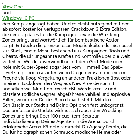
,
Xbox One
und
Windows 10 PC
den Kampf angesagt haben. Und es bleibt aufregend mit der
ab sofort kostenlos verfügbaren Crackdown 3 Extra Edition,
die neue Updates für die Kampagne sowie die Wrecking
Zones bringt und wortwörtlich für bombastische Action
sorgt. Entdecke die grenzenlosen Möglichkeiten der Schlüssel
zur Stadt, einem Menü bestehend aus Kampagnen-Tools und
Cheats, die Dir ungeahnte Kräfte und Kontrolle über die Welt
verleihen. Werde unverwundbar mit dem God-Mode oder
hole mit Super-Speed sogar Jets vom Himmel! Das Spaß-
Level steigt noch rasanter, wenn Du gemeinsam mit einem
Freund via Koop Vergeltung an anderen Fraktionen übst oder
in einem Lockdown den Weg aus New Providence mit
unendlich viel Munition freischießt. Werde kreativ und
platziere tödliche Gegner, abgefahrene Vehikel und explosive
Fallen, wo immer Dir der Sinn danach steht. Mit den
Schlüsseln zur Stadt sind Deine Optionen fast unbegrenzt.
Das umfassende Update widmet sich auch den Wrecking
Zones und bringt über 100 neue Item-Sets zur
Individualisierung Deines Agenten in die Arena. Durch
erfolgreiche Arena-Kämpfe sammelst Du Agency Points, die
Du für holographischen Schmuck, modische Helme oder