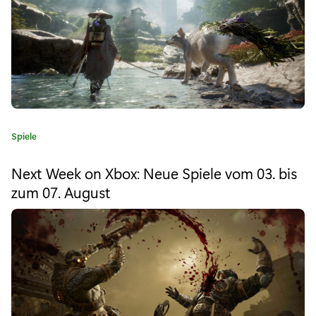
x
t
r
a
E
K
Spiele
d
a
i
t
Next Week on Xbox: Neue Spiele vom 03. bis
e
t
zum 07. August
g
o
i
r
o
i
e
n
:
: