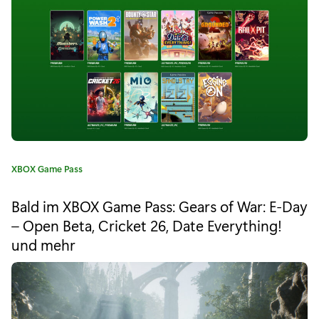
r
"
C
r
a
c
k
K
XBOX Game Pass
d
a
t
o
Bald im XBOX Game Pass: Gears of War: E-Day
e
– Open Beta, Cricket 26, Date Everything!
w
g
und mehr
o
n
r
i
3
e
E
: