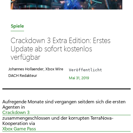
K
Spiele
a
Crackdown 3 Extra Edition: Erstes
t
Update ab sofort kostenlos
e
verfügbar
g
o
Johannes Hollaender, Xbox Wire
Veröffentlicht
r
DACH Redakteur
Mai 31, 2019
i
e
:
Aufregende Monate sind vergangen seitdem sich die ersten
Agenten in
Crackdown 3
zusammengeschlossen und der korrupten TerraNova-
Kooperation via
Xbox Game Pass