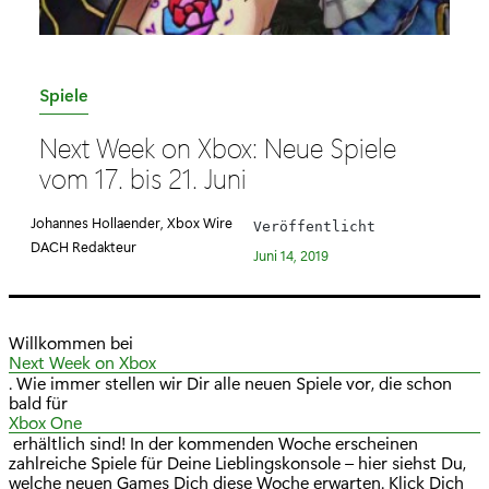
K
Spiele
a
Next Week on Xbox: Neue Spiele
t
vom 17. bis 21. Juni
e
g
Johannes Hollaender, Xbox Wire
Veröffentlicht
o
DACH Redakteur
Juni 14, 2019
r
i
e
Willkommen bei
:
Next Week on Xbox
. Wie immer stellen wir Dir alle neuen Spiele vor, die schon
bald für
Xbox One
erhältlich sind! In der kommenden Woche erscheinen
zahlreiche Spiele für Deine Lieblingskonsole – hier siehst Du,
welche neuen Games Dich diese Woche erwarten. Klick Dich