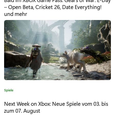
e
e
– Open Beta, Cricket 26, Date Everything!
k
g
und mehr
o
o
r
i
n
e
X
:
b
o
x
:
N
K
Spiele
e
a
u
t
Next Week on Xbox: Neue Spiele vom 03. bis
e
e
zum 07. August
g