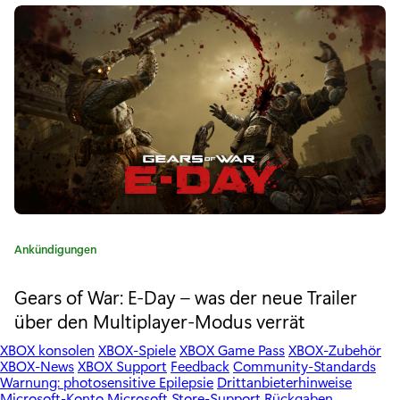
o
S
r
p
i
e
i
:
e
l
e
v
o
K
Ankündigungen
m
a
t
Gears of War: E-Day – was der neue Trailer
1
e
über den Multiplayer-Modus verrät
g
7
o
XBOX konsolen
XBOX-Spiele
XBOX Game Pass
XBOX-Zubehör
r
.
XBOX-News
XBOX Support
Feedback
Community-Standards
Warnung: photosensitive Epilepsie
Drittanbieterhinweise
i
Microsoft-Konto
Microsoft Store-Support
Rückgaben
e