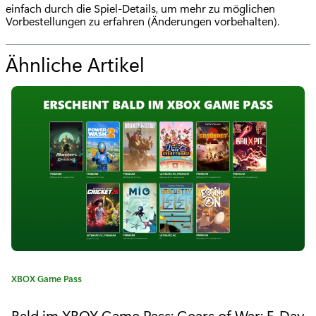
einfach durch die Spiel-Details, um mehr zu möglichen
Vorbestellungen zu erfahren (Änderungen vorbehalten).
Ähnliche Artikel
f
ü
r
"
N
e
x
t
W
K
XBOX Game Pass
e
a
t
Bald im XBOX Game Pass: Gears of War: E-Day