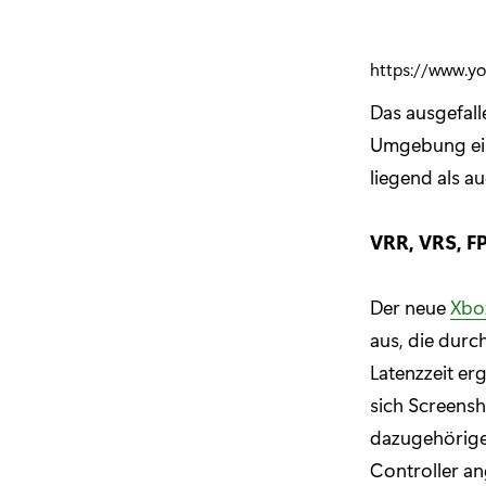
https://www.y
Das ausgefall
Umgebung ein 
liegend als a
VRR, VRS, FP
Der neue
Xbox
aus, die durc
Latenzzeit er
sich Screens
dazugehörige 
Controller an