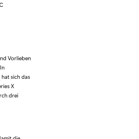
PC
und Vorlieben
In
y
hat sich das
eries X
rch drei
damit die