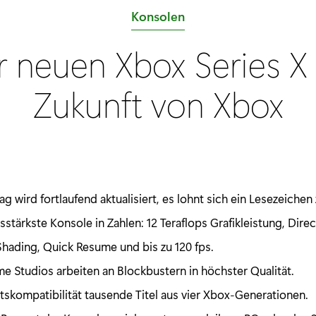
K
Konsolen
a
ur neuen Xbox Series X
t
e
Zukunft von Xbox
g
o
r
i
e
ag wird fortlaufend aktualisiert, es lohnt sich ein Lesezeichen
:
sstärkste Konsole in Zahlen: 12 Teraflops Grafikleistung, Dire
Shading, Quick Resume und bis zu 120 fps.
e Studios arbeiten an Blockbustern in höchster Qualität.
skompatibilität tausende Titel aus vier Xbox-Generationen.