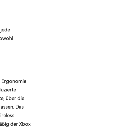
 jede
owohl
te Ergonomie
duzierte
e, über die
lassen. Das
ireless
mäßig der Xbox