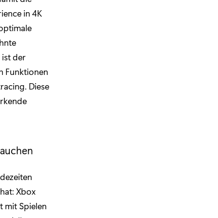
rience in 4K
 optimale
ahnte
ist der
en Funktionen
racing. Diese
irkende
tauchen
adezeiten
hat: Xbox
t mit Spielen