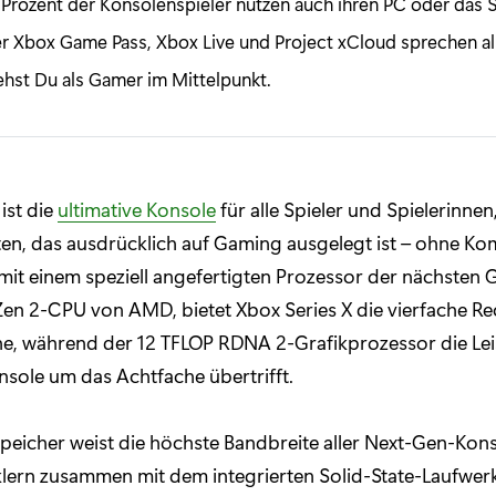
 Prozent der Konsolenspieler nutzen auch ihren PC oder das
r Xbox Game Pass, Xbox Live und Project xCloud sprechen all
ehst Du als Gamer im Mittelpunkt.
ist die
ultimative Konsole
für alle Spieler und Spielerinnen
en, das ausdrücklich auf Gaming ausgelegt ist – ohne K
mit einem speziell angefertigten Prozessor der nächsten 
Zen 2-CPU von AMD, bietet Xbox Series X die vierfache R
ne, während der 12 TFLOP RDNA 2-Grafikprozessor die Le
sole um das Achtfache übertrifft.
eicher weist die höchste Bandbreite aller Next-Gen-Kon
klern zusammen mit dem integrierten Solid-State-Laufwerk