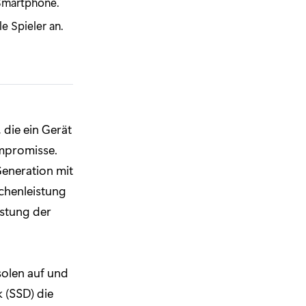
 Smartphone.
e Spieler an.
, die ein Gerät
ompromisse.
Generation mit
echenleistung
istung der
solen auf und
 (SSD) die