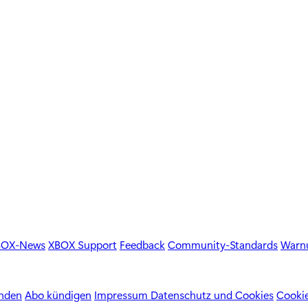
BOX-News
XBOX Support
Feedback
Community-Standards
Warnu
enden
Abo kündigen
Impressum
Datenschutz und Cookies
Cookie