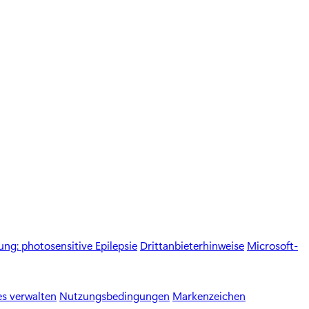
ng: photosensitive Epilepsie
Drittanbieterhinweise
Microsoft-
s verwalten
Nutzungsbedingungen
Markenzeichen