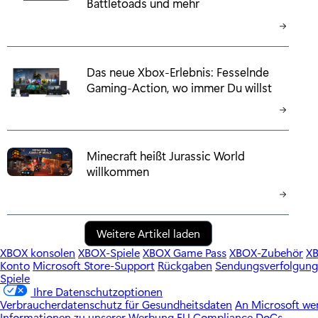
Battletoads und mehr
Das neue Xbox-Erlebnis: Fesselnde
Gaming-Action, wo immer Du willst
Minecraft heißt Jurassic World
willkommen
Weitere Artikel laden
XBOX konsolen
XBOX-Spiele
XBOX Game Pass
XBOX-Zubehör
X
Konto
Microsoft Store-Support
Rückgaben
Sendungsverfolgung
Spiele
Ihre Datenschutzoptionen
Verbraucherdatenschutz für Gesundheitsdaten
An Microsoft w
Informationen zu unserer Werbung
EU Compliance DoCs