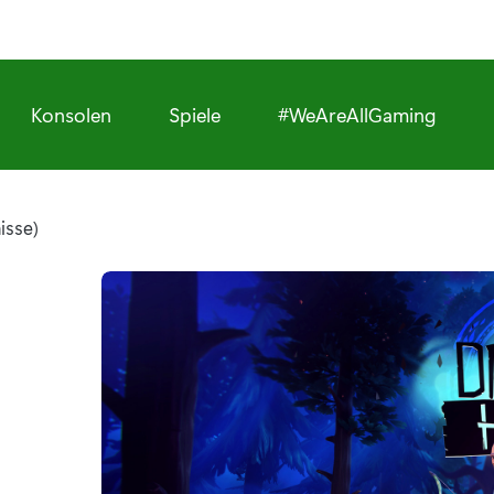
Konsolen
Spiele
#WeAreAllGaming
isse)