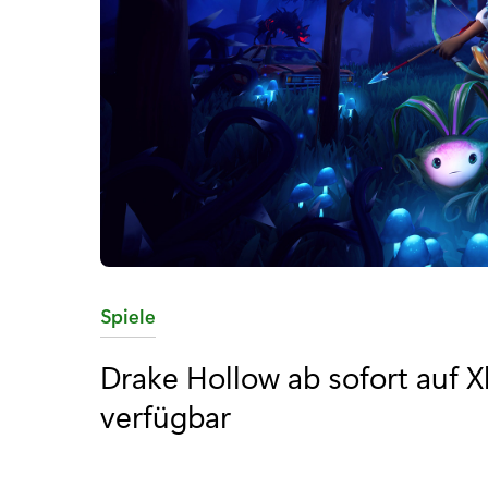
K
Spiele
a
Drake Hollow ab sofort auf
t
verfügbar
e
g
o