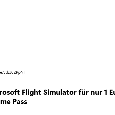
be/JtlzJ62PpNI
osoft Flight Simulator für nur 1 E
me Pass