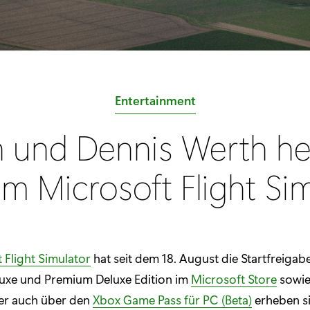
K
Entertainment
a
 und Dennis Werth h
t
e
m Microsoft Flight Si
g
o
r
i
 Flight Simulator
hat seit dem 18. August die Startfreigabe
e
luxe und Premium Deluxe Edition im
Microsoft Store
sowie
:
ber auch über den
Xbox Game Pass für PC (Beta)
erheben s