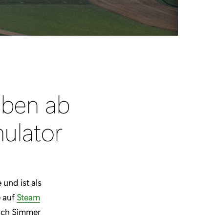
eben ab
mulator
 und ist als
 auf
Steam
ich Simmer