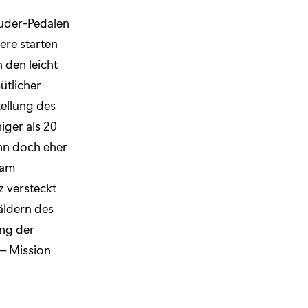
uder-Pedalen
ere starten
 den leicht
ütlicher
ellung des
iger als 20
ann doch eher
 am
z versteckt
äldern des
ung der
 – Mission