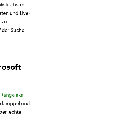
listischsten
aten und Live-
u zu
f der Suche
rosoft
k Range aka
erknüppel und
eben echte