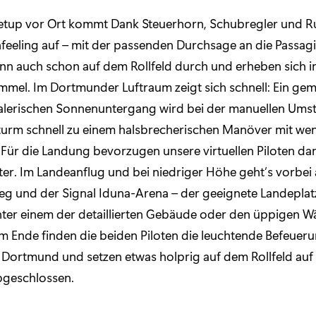
tup vor Ort kommt Dank Steuerhorn, Schubregler und R
nfeeling auf – mit der passenden Durchsage an die Passagi
nn auch schon auf dem Rollfeld durch und erheben sich in
mel. Im Dortmunder Luftraum zeigt sich schnell: Ein gem
alerischen Sonnenuntergang wird bei der manuellen Umst
turm schnell zu einem halsbrecherischen Manöver mit wen
 Für die Landung bevorzugen unsere virtuellen Piloten d
er. Im Landeanflug und bei niedriger Höhe geht’s vorbei
g und der Signal Iduna-Arena – der geeignete Landeplat
inter einem der detaillierten Gebäude oder den üppigen W
m Ende finden die beiden Piloten die leuchtende Befeuer
Dortmund und setzen etwas holprig auf dem Rollfeld auf
bgeschlossen.