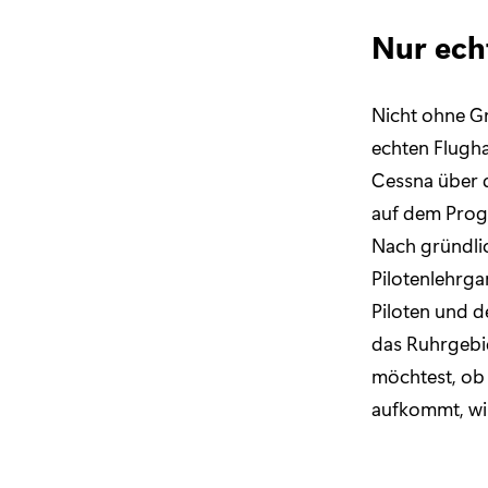
Nur echt
Nicht ohne Gr
echten Flugha
Cessna über d
auf dem Progr
Nach gründli
Pilotenlehrg
Piloten und d
das Ruhrgebi
möchtest, ob 
aufkommt, wir