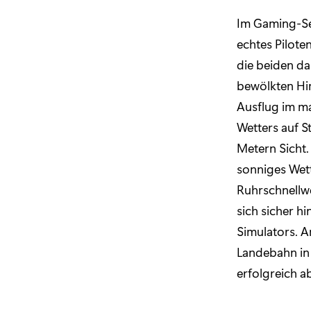
Im Gaming-Se
echtes Pilote
die beiden da
bewölkten Him
Ausflug im m
Wetters auf S
Metern Sicht.
sonniges Wett
Ruhrschnellwe
sich sicher h
Simulators. A
Landebahn in 
erfolgreich a