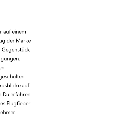
r auf einem
eug der Marke
en Gegenstück
ingungen.
en
geschulten
Ausblicke auf
n Du erfahren
es Flugfieber
nehmer.