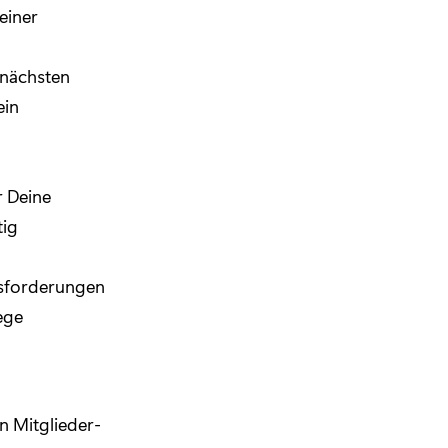
einer
 nächsten
ein
r Deine
tig
sforderungen
ege
n Mitglieder-