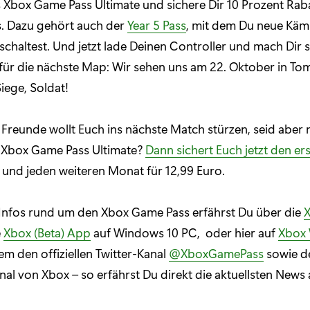
 Xbox Game Pass Ultimate und sichere Dir 10 Prozent Raba
. Dazu gehört auch der
Year 5 Pass
, mit dem Du neue Käm
schaltest. Und jetzt lade Deinen Controller und mach Dir 
für die nächste Map: Wir sehen uns am 22. Oktober in To
iege, Soldat!
Freunde wollt Euch ins nächste Match stürzen, seid aber 
m Xbox Game Pass Ultimate?
Dann sichert Euch jetzt den e
und jeden weiteren Monat für 12,99 Euro.
 Infos rund um den Xbox Game Pass erfährst Du über die
X
e
Xbox (Beta) App
auf Windows 10 PC, oder hier auf
Xbox
m den offiziellen Twitter-Kanal
@XboxGamePass
sowie 
nal von Xbox – so erfährst Du direkt die aktuellsten New