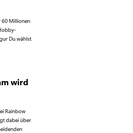
 60 Millionen
 Hobby-
igur Du wählst
eam wird
wei Rainbow
gt dabei über
cheidenden