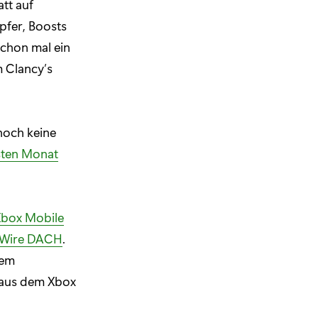
tt auf
pfer, Boosts
schon mal ein
m Clancy’s
noch keine
rsten Monat
box Mobile
 Wire DACH
.
dem
s aus dem Xbox