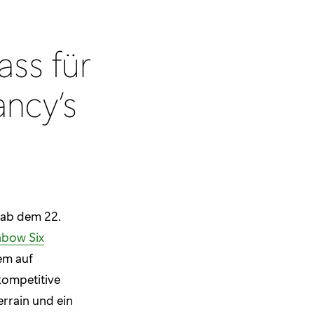
ss für
ancy’s
 ab dem 22.
nbow Six
em auf
 kompetitive
errain und ein