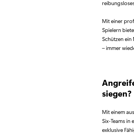
reibungslose
Mit einer pro
Spielern biet
Schützen ein 
– immer wiede
Angreif
siegen?
Mit einem aus
Six-Teams in
exklusive Fäh