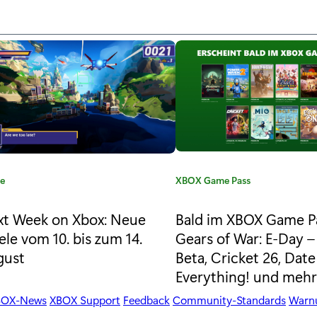
le
K
XBOX Game Pass
a
t
xt Week on Xbox: Neue
Bald im XBOX Game P
e
ele vom 10. bis zum 14.
Gears of War: E-Day 
g
gust
Beta, Cricket 26, Date
o
Everything! und meh
r
i
BOX-News
XBOX Support
Feedback
Community-Standards
Warnu
e