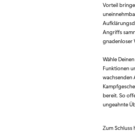
Vorteil bring
uneinnehmbar
Aufklärungsd
Angriffs samm
gnadenloser 
Wähle Deinen
Funktionen un
wachsenden A
Kampfgescheh
bereit. So of
ungeahnte Üb
Zum Schluss h