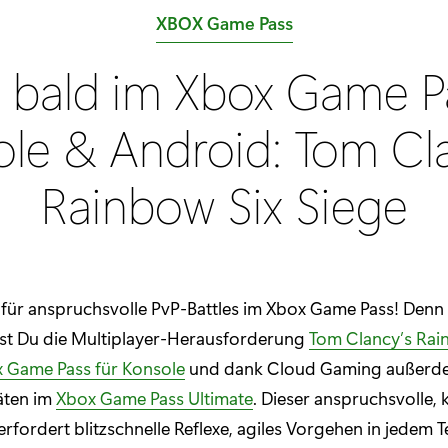
K
XBOX Game Pass
a
 bald im Xbox Game Pa
t
e
le & Android: Tom Cl
g
o
Rainbow Six Siege
r
i
e
:
für anspruchsvolle PvP-Battles im Xbox Game Pass! Denn
lst Du die Multiplayer-Herausforderung
Tom Clancy’s Rai
 Game Pass für Konsole
und dank Cloud Gaming außerd
äten im
Xbox Game Pass Ultimate
. Dieser anspruchsvolle,
rfordert blitzschnelle Reflexe, agiles Vorgehen in jedem T