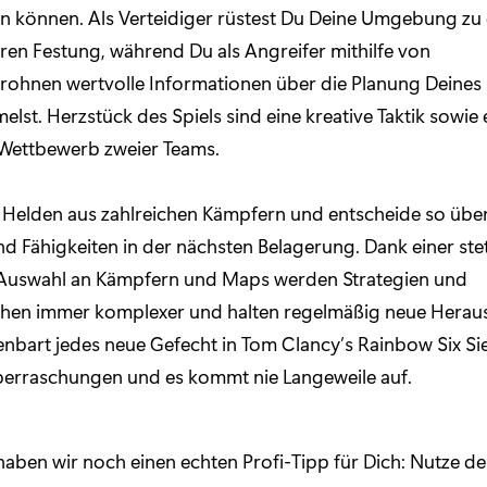
en können. Als Verteidiger rüstest Du Deine Umgebung zu 
en Festung, während Du als Angreifer mithilfe von
rohnen wertvolle Informationen über die Planung Deines
elst. Herzstück des Spiels sind eine kreative Taktik sowie 
Wettbewerb zweier Teams.
 Helden aus zahlreichen Kämpfern und entscheide so übe
d Fähigkeiten in der nächsten Belagerung. Dank einer ste
uswahl an Kämpfern und Maps werden Strategien und
en immer komplexer und halten regelmäßig neue Herau
fenbart jedes neue Gefecht in Tom Clancy’s Rainbow Six Si
erraschungen und es kommt nie Langeweile auf.
aben wir noch einen echten Profi-Tipp für Dich: Nutze de