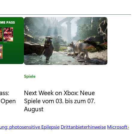
K
Spiele
a
t
ass:
Next Week on Xbox: Neue
e
– Open
Spiele vom 03. bis zum 07.
g
August
o
r
r
i
ng: photosensitive Epilepsie
Drittanbieterhinweise
Microsoft-
e