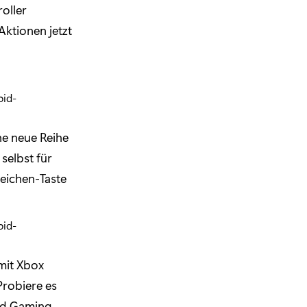
oller
Aktionen jetzt
ne neue Reihe
selbst für
weichen-Taste
 mit Xbox
Probiere es
oud Gaming