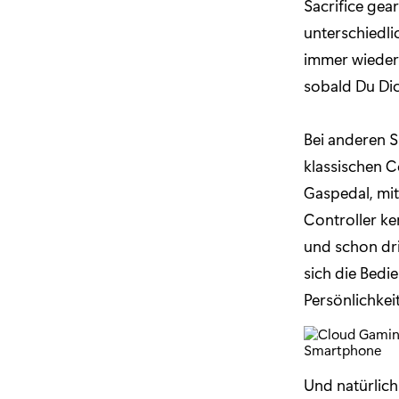
Sacrifice gea
unterschiedli
immer wieder 
sobald Du Dic
Bei anderen S
klassischen C
Gaspedal, mit
Controller ke
und schon dri
sich die Bedi
Persönlichkei
Und natürlic