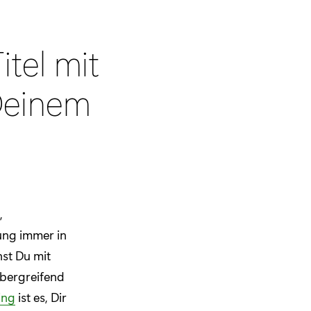
itel mit
Deinem
,
lung immer in
st Du mit
übergreifend
ing
ist es, Dir