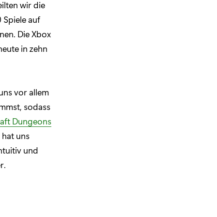
ilten wir die
 Spiele auf
nen. Die Xbox
heute in zehn
uns vor allem
kommst, sodass
aft Dungeons
 hat uns
ntuitiv und
r.