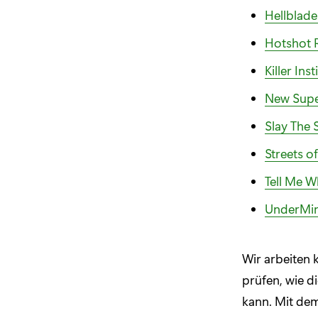
Hellblade
Hotshot 
Killer Inst
New Super
Slay The 
Streets o
Tell Me 
UnderMi
Wir arbeiten 
prüfen, wie d
kann. Mit dem