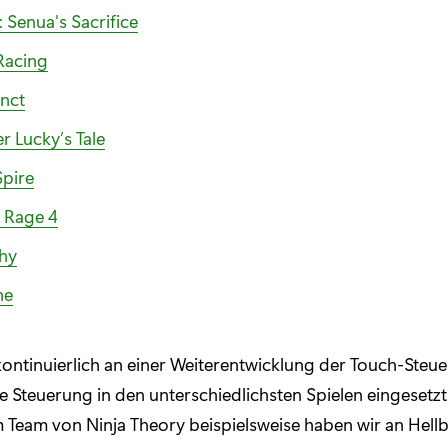
: Senua's Sacrifice
Racing
inct
 Lucky’s Tale
Spire
f Rage 4
Why
ne
kontinuierlich an einer Weiterentwicklung der Touch-Steu
ie Steuerung in den unterschiedlichsten Spielen eingesetz
 Team von Ninja Theory beispielsweise haben wir an Hellb