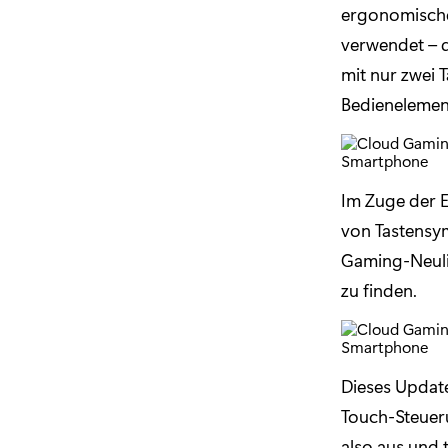
ergonomischen
verwendet – d
mit nur zwei 
Bedienelement
Im Zuge der 
von Tastensym
Gaming-Neulin
zu finden.
Dieses Update
Touch-Steuer
also aus und 