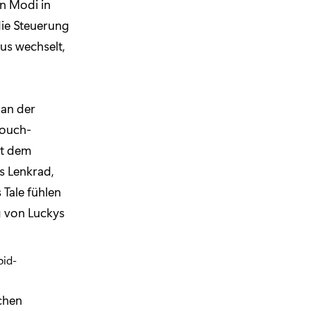
en Modi in
die Steuerung
us wechselt,
 an der
Touch-
it dem
s Lenkrad,
 Tale fühlen
g von Luckys
chen