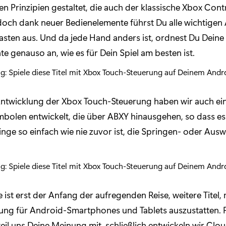
 Prinzipien gestaltet, die auch der klassische Xbox Contr
och dank neuer Bedienelemente führst Du alle wichtigen 
Tasten aus. Und da jede Hand anders ist, ordnest Du Deine
e genauso an, wie es für Dein Spiel am besten ist.
Entwicklung der Xbox Touch-Steuerung haben wir auch ei
bolen entwickelt, die über ABXY hinausgehen, so dass es 
ge so einfach wie nie zuvor ist, die Springen- oder Aus
 ist erst der Anfang der aufregenden Reise, weitere Titel,
ung für Android-Smartphones und Tablets auszustatten. 
teil uns Deine Meinung mit, schließlich entwickeln wir Cl