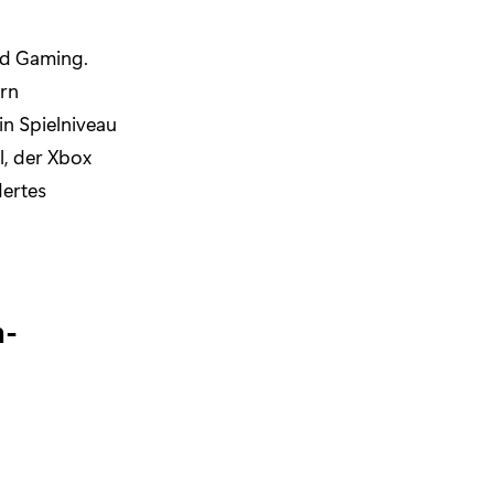
ud Gaming.
ern
in Spielniveau
l, der Xbox
ertes
h-