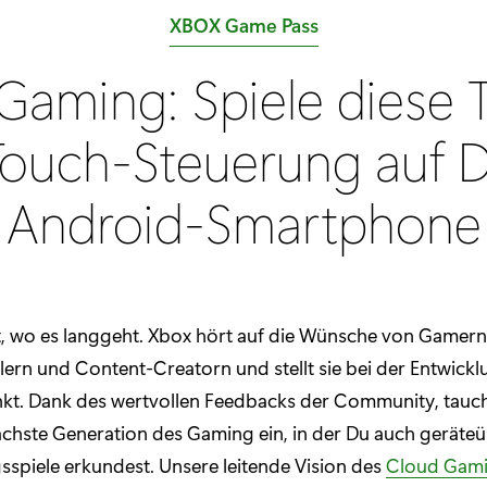
K
XBOX Game Pass
a
aming: Spiele diese T
t
e
Touch-Steuerung auf 
g
o
Android-Smartphone
r
i
e
:
, wo es langgeht. Xbox hört auf die Wünsche von Gamern
lern und Content-Creatorn und stellt sie bei der Entwick
nkt. Dank des wertvollen Feedbacks der Community, tauch
ächste Generation des Gaming ein, in der Du auch geräte
gsspiele erkundest. Unsere leitende Vision des
Cloud Gam