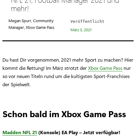
e
mehr!
g
o
Megan Spurr, Community
Veröffentlicht
r
Manager, Xbox Game Pass
März 3, 2021
i
e
:
Du hast Dir vorgenommen, 2021 mehr Sport zu machen? Hier
kommt die Rettung! Im März strotzt der
Xbox Game Pass
nur
so vor neuen Titeln rund um die kultigsten Sport-Franchises
der Spielwelt.
Schon bald im Xbox Game Pass
Madden NFL 21
(Konsole) EA Play – Jetzt verfügbar!