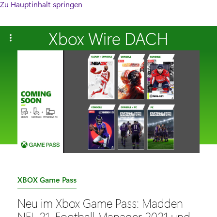
Zu Hauptinhalt springen
Xbox Wire DACH
K
XBOX Game Pass
a
Neu im Xbox Game Pass: Madden
t
NFL 21, Football Manager 2021 und