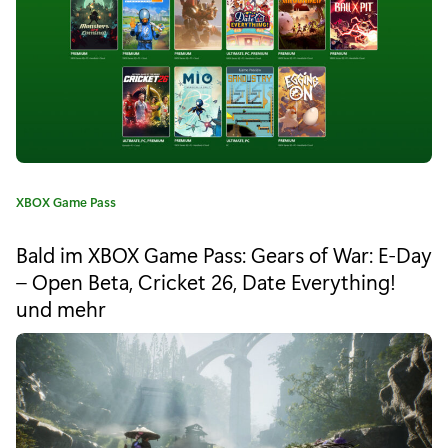
"
N
e
u
i
m
K
XBOX Game Pass
X
a
t
b
Bald im XBOX Game Pass: Gears of War: E-Day
e
– Open Beta, Cricket 26, Date Everything!
o
g
und mehr
o
x
r
i
G
e
a
:
m