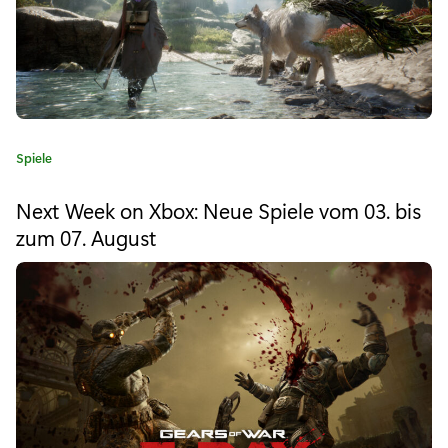
e
P
a
s
K
Spiele
s
a
:
t
Next Week on Xbox: Neue Spiele vom 03. bis
e
M
zum 07. August
g
o
a
r
d
i
e
d
:
e
n