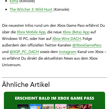
Kona
(Konsole)
The Witcher 3: Wild Hunt
(Konsole)
Die neuesten Infos rund um den Xbox Game Pass erfährst Du
über die
Xbox Mobile App
, die neue
Xbox (Beta) App
auf
Windows 10 PC, oder hier auf
Xbox Wire DACH
. Folge
außerdem den offiziellen Twitter-Kanälen
@XboxGamePass
und
@XGP_PC_DACH
sowie dem
Instagram
-Kanal von Xbox –
so erfährst Du direkt die aktuellsten News aus dem Xbox
Universum.
Ähnliche Artikel
f
ü
r