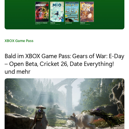
t
i
b
i
K
XBOX Game Pass
a
l
t
Bald im XBOX Game Pass: Gears of War: E-Day
e
i
– Open Beta, Cricket 26, Date Everything!
g
t
und mehr
o
r
ä
i
e
t
:
:
J
e