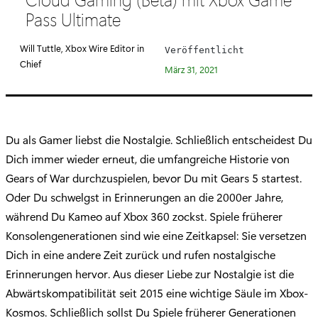
e
Pass Ultimate
g
o
Will Tuttle, Xbox Wire Editor in
Veröffentlicht
r
Chief
März 31, 2021
i
e
:
Du als Gamer liebst die Nostalgie. Schließlich entscheidest Du
Dich immer wieder erneut, die umfangreiche Historie von
Gears of War durchzuspielen, bevor Du mit Gears 5 startest.
Oder Du schwelgst in Erinnerungen an die 2000er Jahre,
während Du Kameo auf Xbox 360 zockst. Spiele früherer
Konsolengenerationen sind wie eine Zeitkapsel: Sie versetzen
Dich in eine andere Zeit zurück und rufen nostalgische
Erinnerungen hervor. Aus dieser Liebe zur Nostalgie ist die
Abwärtskompatibilität seit 2015 eine wichtige Säule im Xbox-
Kosmos. Schließlich sollst Du Spiele früherer Generationen