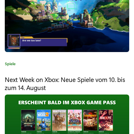
"
A
b
w
ä
r
K
Spiele
t
a
t
s
Next Week on Xbox: Neue Spiele vom 10. bis
e
zum 14. August
k
g
o
o
r
i
m
e
p
:
a