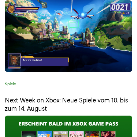
ü
r
"
X
b
o
x
u
K
Spiele
n
a
t
d
Next Week on Xbox: Neue Spiele vom 10. bis
e
zum 14. August
F
g
o
r
r
i
e
e