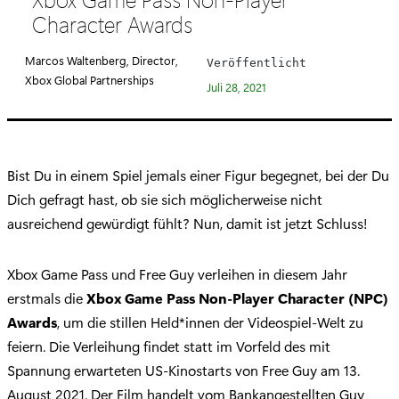
e
Character Awards
g
o
Marcos Waltenberg, Director,
Veröffentlicht
r
Xbox Global Partnerships
Juli 28, 2021
i
e
:
Bist Du in einem Spiel jemals einer Figur begegnet, bei der Du
Dich gefragt hast, ob sie sich möglicherweise nicht
ausreichend gewürdigt fühlt? Nun, damit ist jetzt Schluss!
Xbox Game Pass und Free Guy verleihen in diesem Jahr
erstmals die
Xbox Game Pass Non-Player Character (NPC)
Awards
, um die stillen Held*innen der Videospiel-Welt zu
feiern. Die Verleihung findet statt im Vorfeld des mit
Spannung erwarteten US-Kinostarts von Free Guy am 13.
August 2021. Der Film handelt vom Bankangestellten Guy