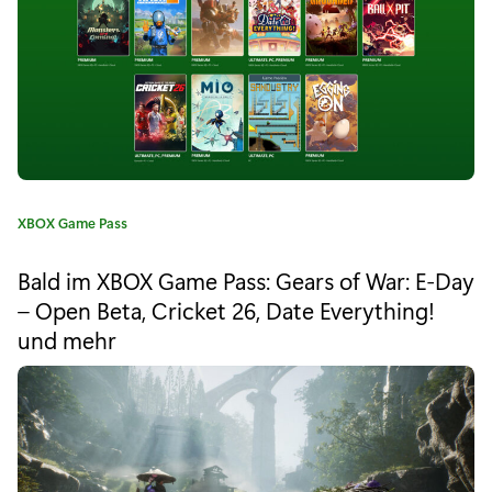
e
:
G
u
y
v
e
K
XBOX Game Pass
a
r
t
Bald im XBOX Game Pass: Gears of War: E-Day
e
l
– Open Beta, Cricket 26, Date Everything!
g
e
und mehr
o
r
i
i
e
h
:
e