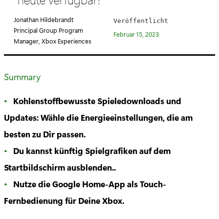
e
g
Jonathan Hildebrandt
Veröffentlicht
o
Principal Group Program
Februar 15, 2023
r
Manager, Xbox Experiences
i
e
Summary
:
Kohlenstoffbewusste Spieledownloads und
Updates: Wähle die Energieeinstellungen, die am
besten zu Dir passen.
Du kannst künftig Spielgrafiken auf dem
Startbildschirm ausblenden..
Nutze die Google Home-App als Touch-
Fernbedienung für Deine Xbox.