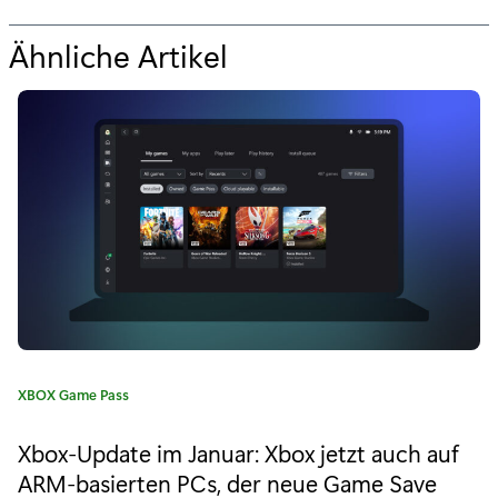
Ähnliche Artikel
f
ü
r
"
D
a
s
X
b
K
XBOX Game Pass
o
a
t
x
Xbox-Update im Januar: Xbox jetzt auch auf
e
ARM-basierten PCs, der neue Game Save
F
g