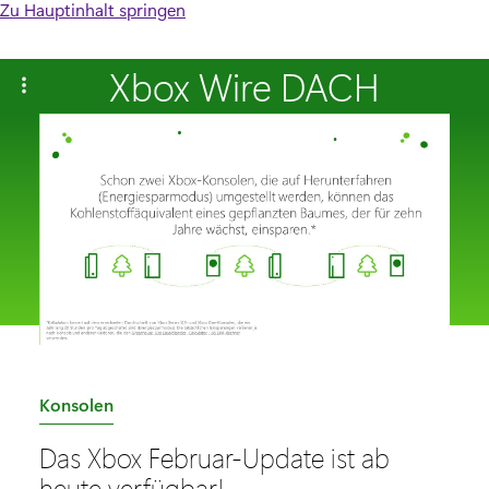
Zu Hauptinhalt springen
Xbox Wire DACH
K
Konsolen
a
Das Xbox Februar-Update ist ab
t
heute verfügbar!