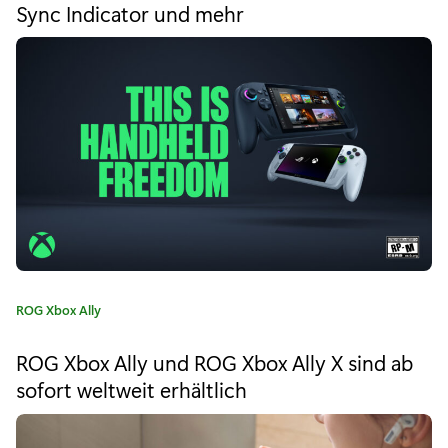
Sync Indicator und mehr
o
e
r
i
b
e
r
:
u
a
r
-
U
K
ROG Xbox Ally
p
a
d
t
ROG Xbox Ally und ROG Xbox Ally X sind ab
e
a
sofort weltweit erhältlich
g
o
t
r