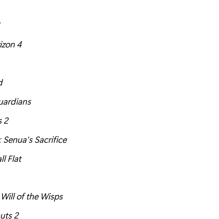
izon 4
d
uardians
s 2
: Senua's Sacrifice
l Flat
 Will of the Wisps
uts 2