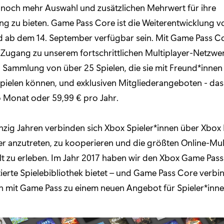
 noch mehr Auswahl und zusätzlichen Mehrwert für ihre
ng zu bieten. Game Pass Core ist die Weiterentwicklung v
d ab dem 14. September verfügbar sein. Mit Game Pass Co
 Zugang zu unserem fortschrittlichen Multiplayer-Netzwer
Sammlung von über 25 Spielen, die sie mit Freund*innen 
pielen können, und exklusiven Mitgliederangeboten - das a
o Monat oder 59,99 € pro Jahr.
nzig Jahren verbinden sich Xbox Spieler*innen über Xbox 
 anzutreten, zu kooperieren und die größten Online-Mul
lt zu erleben. Im Jahr 2017 haben wir den Xbox Game Pass
tierte Spielebibliothek bietet – und Game Pass Core verbi
n mit Game Pass zu einem neuen Angebot für Spieler*inne