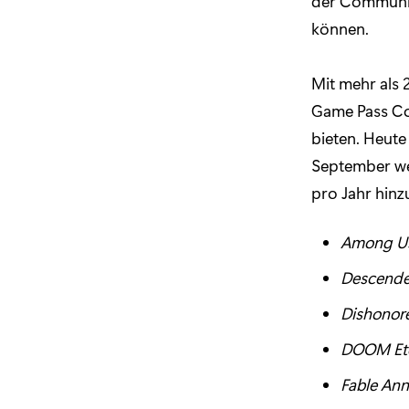
der Communit
können.
Mit mehr als 
Game Pass Cor
bieten. Heute 
September we
pro Jahr hinz
Among U
Descende
Dishonor
DOOM Ete
Fable Ann