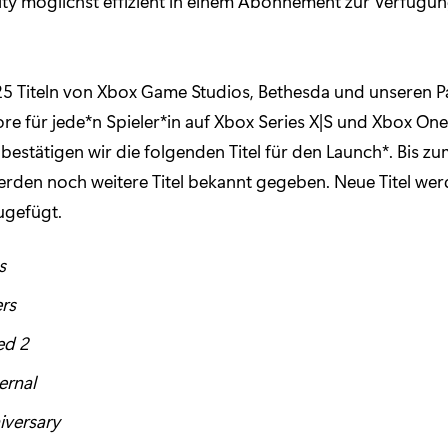
y möglichst effizient in einem Abonnement zur Verfügung
25 Titeln von Xbox Game Studios, Bethesda und unseren P
e für jede*n Spieler*in auf Xbox Series X|S und Xbox One
bestätigen wir die folgenden Titel für den Launch*. Bis zu
rden noch weitere Titel bekannt gegeben. Neue Titel we
ugefügt.
s
rs
ed 2
rnal
iversary