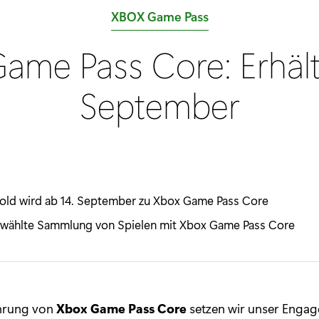
K
XBOX Game Pass
a
ame Pass Core: Erhält
t
e
September
g
o
r
i
e
old wird ab 14. September zu Xbox Game Pass Core
:
wählte Sammlung von Spielen mit Xbox Game Pass Core
ührung von
Xbox Game Pass Core
setzen wir unser Engag