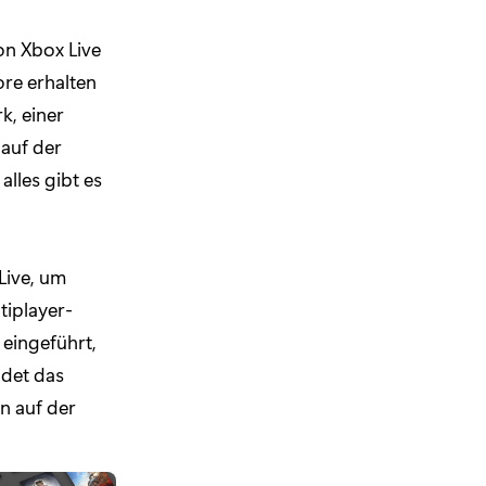
on Xbox Live
re erhalten
k, einer
auf der
lles gibt es
Live, um
tiplayer-
 eingeführt,
ndet das
n auf der