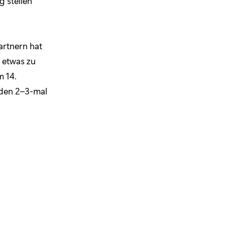
 stellen
artnern hat
 etwas zu
m 14.
rden 2–3-mal