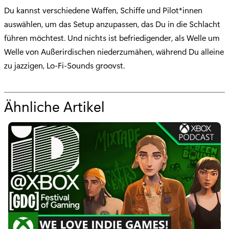
Du kannst verschiedene Waffen, Schiffe und Pilot*innen
auswählen, um das Setup anzupassen, das Du in die Schlacht
führen möchtest. Und nichts ist befriedigender, als Welle um
Welle von Außerirdischen niederzumähen, während Du alleine
zu jazzigen, Lo-Fi-Sounds groovst.
Ähnliche Artikel
f
ü
r
"
I
n
d