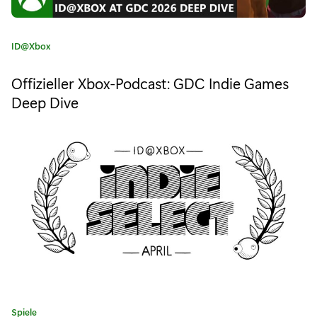
i
e
K
ID@Xbox
S
a
t
e
Offizieller Xbox-Podcast: GDC Indie Games
e
Deep Dive
l
g
o
e
r
i
c
e
t
:
s
i
m
A
p
K
Spiele