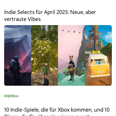
a
r
t
Indie Selects für April 2025: Neue, aber
e
i
vertraute Vibes
g
l
o
r
:
i
e
S
:
p
i
e
l
e
K
ID@Xbox
d
a
t
10 Indie-Spiele, die für Xbox kommen, und 10
i
e