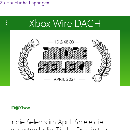
Zu Hauptinhalt springen
Xbox Wire DACH
K
ID@Xbox
a
Indie Selects im April: Spiele die
t
neuesten Indie-Titel − Du wirst sie