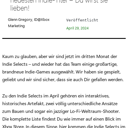
e
lieben!
g
o
Glenn Gregory, ID@Xbox
Veröffentlicht
r
Marketing
April 29, 2024
i
e
:
Kaum zu glauben, aber wir sind jetzt im dritten Monat der
Indie Selects – und wieder hat das Team einige großartige,
brandneue Indie-Games ausgewählt. Wir haben sie gespielt,
geliebt und wir sind sicher, dass sie auch Dir gefallen werden.
Zu den Indie Selects im April gehören ein interaktives,
historisches Artefakt, zwei völlig unterschiedliche Ansätze
zum Bauen und sogar ein jazziger Lo-Fi-Weltraum-Shooter.
Die komplette Liste findest Du wie immer auf einen Blick im
Xbox Store. In diesem Sinne, hier kommen die Indie Selects im