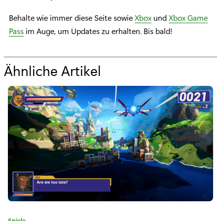
Behalte wie immer diese Seite sowie
Xbox
und
Xbox Game
Pass
im Auge, um Updates zu erhalten. Bis bald!
Ähnliche Artikel
f
ü
r
„
B
a
l
d
i
K
Spiele