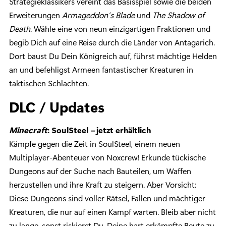
Strategieklassikers vereint das Basisspiel sowie die beiden
Erweiterungen
Armageddon’s Blade
und
The Shadow of
Death
. Wähle eine von neun einzigartigen Fraktionen und
begib Dich auf eine Reise durch die Länder von Antagarich.
Dort baust Du Dein Königreich auf, führst mächtige Helden
an und befehligst Armeen fantastischer Kreaturen in
taktischen Schlachten.
DLC / Updates
Minecraft
: SoulSteel
–
jetzt erhältlich
Kämpfe gegen die Zeit in SoulSteel, einem neuen
Multiplayer-Abenteuer von Noxcrew! Erkunde tückische
Dungeons auf der Suche nach Bauteilen, um Waffen
herzustellen und ihre Kraft zu steigern. Aber Vorsicht:
Diese Dungeons sind voller Rätsel, Fallen und mächtiger
Kreaturen, die nur auf einen Kampf warten. Bleib aber nicht
zu lange, sonst riskierst Du, Deine hart erkämpfte Beute zu