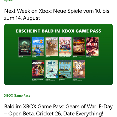
m
a
Next Week on Xbox: Neue Spiele vom 10. bis
t
X
e
zum 14. August
b
g
o
o
r
i
x
e
G
:
a
m
e
P
K
XBOX Game Pass
a
a
Bald im XBOX Game Pass: Gears of War: E-Day
s
t
e
– Open Beta, Cricket 26, Date Everything!