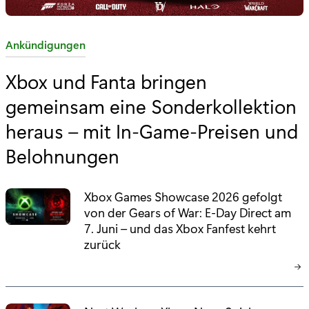
K
Ankündigungen
a
Xbox und Fanta bringen
t
gemeinsam eine Sonderkollektion
e
g
heraus – mit In-Game-Preisen und
o
Belohnungen
r
i
e
Xbox Games Showcase 2026 gefolgt
von der Gears of War: E-Day Direct am
:
7. Juni – und das Xbox Fanfest kehrt
zurück