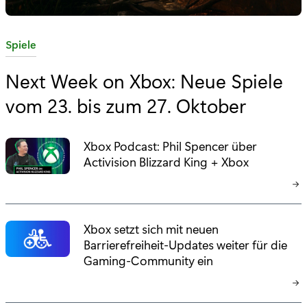
K
Spiele
a
Next Week on Xbox: Neue Spiele
t
vom 23. bis zum 27. Oktober
e
g
o
Xbox Podcast: Phil Spencer über
r
Activision Blizzard King + Xbox
i
e
:
Xbox setzt sich mit neuen
Barrierefreiheit-Updates weiter für die
Gaming-Community ein