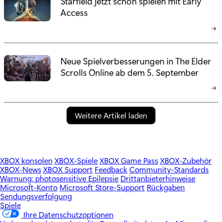
Starfield jetzt schon spielen mit Early
Access
Neue Spielverbesserungen in The Elder
Scrolls Online ab dem 5. September
Weitere Artikel laden
XBOX konsolen
XBOX-Spiele
XBOX Game Pass
XBOX-Zubehör
XBOX-News
XBOX Support
Feedback
Community-Standards
Warnung: photosensitive Epilepsie
Drittanbieterhinweise
Microsoft-Konto
Microsoft Store-Support
Rückgaben
Sendungsverfolgung
Spiele
Ihre Datenschutzoptionen