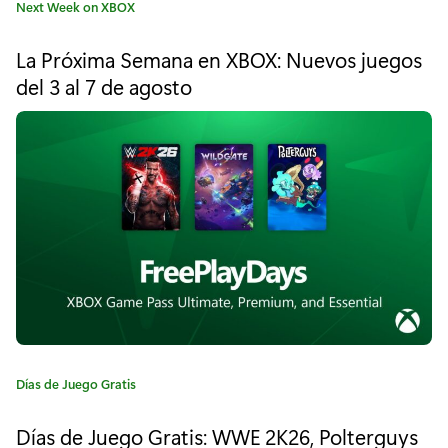
C
Next Week on XBOX
a
a
t
m
La Próxima Semana en XBOX: Nuevos juegos
e
del 3 al 7 de agosto
e
g
o
P
r
í
a
a
s
:
s
:
W
a
r
C
Días de Juego Gratis
a
h
t
Días de Juego Gratis: WWE 2K26, Polterguys
e