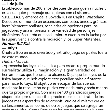
— 1 de julio
Establecido más de 200 años después de una guerra nuclear,
crea cualquier personaje que quieras con el sistema
S.P.E.C.I.A.L. y emerge de la Bóveda 101 en Capital Wasteland.
Descubre un mundo en expansión, combates únicos, gráficos
increíblemente realistas, toneladas de opciones para los
jugadores y una impresionante variedad de personajes
dinámicos. Recuerda que cada minuto cuenta en la lucha por
la supervivencia contra la radiación y los Súper Mutantes.
Human Fall Flat
— July 1
Únete a Bob en este divertido y extraño juego de puzles fuera
de este mundo:
Human Fall Flat
. Aprovecha las leyes de la física para crear tu propio mundo
surrealista; utiliza tu imaginación y la gran variedad de
herramientas que tienes a tu alcance. Deja que las leyes de la
física hagan que Bob explore este peculiar paisaje flotante
para hacerlo tuyo. El objetivo es escapar de los sueños
mediante la resolución de puzles con nada más y nada menos
que tu propio ingenio. Con más de 100 grandiosos juegos
disponibles por un accesible precio mensual, disfruta de los
juegos más esperados de Microsoft Studios el mismo día de
su lanzamiento, así como de otros juegos que se agregarán
cada mes. Xbox Game Pass es tu boleto de entrada a juegos