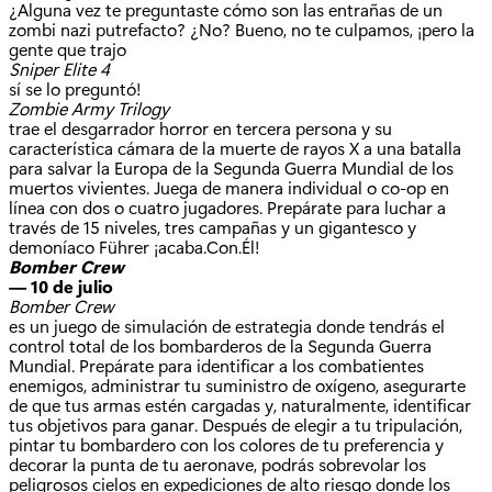
¿Alguna vez te preguntaste cómo son las entrañas de un
zombi nazi putrefacto? ¿No? Bueno, no te culpamos, ¡pero la
gente que trajo
Sniper Elite 4
sí se lo preguntó!
Zombie Army Trilogy
trae el desgarrador horror en tercera persona y su
característica cámara de la muerte de rayos X a una batalla
para salvar la Europa de la Segunda Guerra Mundial de los
muertos vivientes. Juega de manera individual o co-op en
línea con dos o cuatro jugadores. Prepárate para luchar a
través de 15 niveles, tres campañas y un gigantesco y
demoníaco Führer ¡acaba.Con.Él!
Bomber Crew
— 10 de julio
Bomber Crew
es un juego de simulación de estrategia donde tendrás el
control total de los bombarderos de la Segunda Guerra
Mundial. Prepárate para identificar a los combatientes
enemigos, administrar tu suministro de oxígeno, asegurarte
de que tus armas estén cargadas y, naturalmente, identificar
tus objetivos para ganar. Después de elegir a tu tripulación,
pintar tu bombardero con los colores de tu preferencia y
decorar la punta de tu aeronave, podrás sobrevolar los
peligrosos cielos en expediciones de alto riesgo donde los