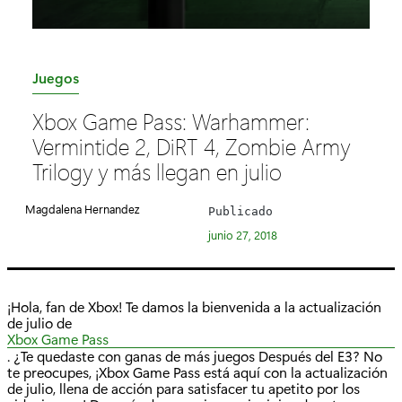
C
Juegos
a
Xbox Game Pass: Warhammer:
t
Vermintide 2, DiRT 4, Zombie Army
e
Trilogy y más llegan en julio
g
o
Magdalena Hernandez
Publicado
r
junio 27, 2018
í
a
:
¡Hola, fan de Xbox! Te damos la bienvenida a la actualización
de julio de
Xbox Game Pass
. ¿Te quedaste con ganas de más juegos Después del E3? No
te preocupes, ¡Xbox Game Pass está aquí con la actualización
de julio, llena de acción para satisfacer tu apetito por los