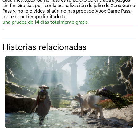
sin fin. Gracias por leer la actualización de julio de Xbox Game
Pass y, no lo olvides, si aún no has probado Xbox Game Pass,
¡obtén por tiempo limitado tu
una prueba de 14 días totalmente gratis
!
Historias relacionadas
p
o
r
"
X
b
o
x
G