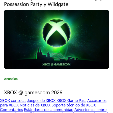
a
Possession Party y Wildgate
g
m
o
r
m
í
a
e
:
r
:
V
e
r
C
Anuncios
m
a
t
XBOX @ gamescom 2026
i
e
n
XBOX consolas
Juegos de XBOX
XBOX Game Pass
Accesorios
g
para XBOX
Noticias de XBOX
Soporte técnico de XBOX
o
t
Comentarios
Estándares de la comunidad
Advertencia sobre
r