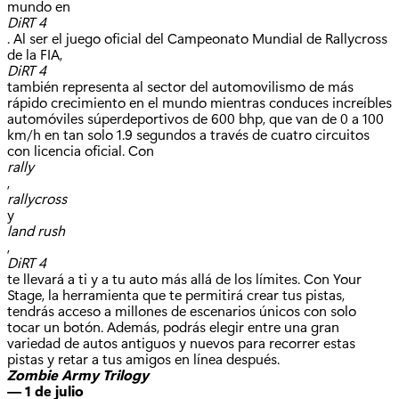
mundo en
DiRT 4
. Al ser el juego oficial del Campeonato Mundial de Rallycross
de la FIA,
DiRT 4
también representa al sector del automovilismo de más
rápido crecimiento en el mundo mientras conduces increíbles
automóviles súperdeportivos de 600 bhp, que van de 0 a 100
km/h en tan solo 1.9 segundos a través de cuatro circuitos
con licencia oficial. Con
rally
,
rallycross
y
land rush
,
DiRT 4
te llevará a ti y a tu auto más allá de los límites. Con Your
Stage, la herramienta que te permitirá crear tus pistas,
tendrás acceso a millones de escenarios únicos con solo
tocar un botón. Además, podrás elegir entre una gran
variedad de autos antiguos y nuevos para recorrer estas
pistas y retar a tus amigos en línea después.
Zombie Army Trilogy
— 1 de julio